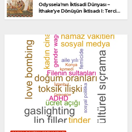
Odysseia’nın İktisadi Dünyası –
İthake’ye Dönüşün İktisadı I: Tercih,
Kıtlık ve Nostos