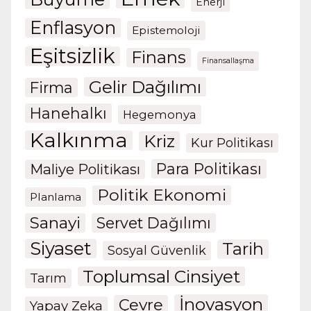
Enerji
Enflasyon
Epistemoloji
Eşitsizlik
Finans
Finansallaşma
Gelir Dağılımı
Firma
Hanehalkı
Hegemonya
Kalkınma
Kriz
Kur Politikası
Para Politikası
Maliye Politikası
Politik Ekonomi
Planlama
Sanayi
Servet Dağılımı
Siyaset
Tarih
Sosyal Güvenlik
Toplumsal Cinsiyet
Tarım
İnovasyon
Çevre
Yapay Zeka