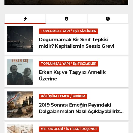
TOPLUMSAL YAPI / EŞITSIZLIKLER
Doğurmamak Bir Sınıf Tepkisi
midir? Kapitalizmin Sessiz Grevi
TOPLUMSAL YAPI / EŞITSIZLIKLER
Erken Kış ve Taşıyıcı Annelik
Üzerine
BÖLÜŞÜM / EMEK / BIRIKIM
2019 Sonrası Emeğin Payındaki
Dalgalanmaları Nasıl Açıklayabiliriz?
(Türkiye’de Döviz Kuru, Enflasyon
ve Bölüşüm Arasındaki Dinamik
METODOLOJI / İKTISADI DÜŞÜNCE
İlişki (II))