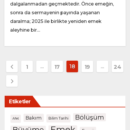
dalgalanmadan geçmektedir. Önce emeğin,
sonra da sermayenin payında yaşanan
daralma; 2025 ile birlikte yeniden emek
aleyhine bir…
Yazı
…
18
…
1
17
19
24
sayfalaması
Etiketler
Bölüşüm
Bakım
Bilim Tarihi
Afet
Emek
Büyüme