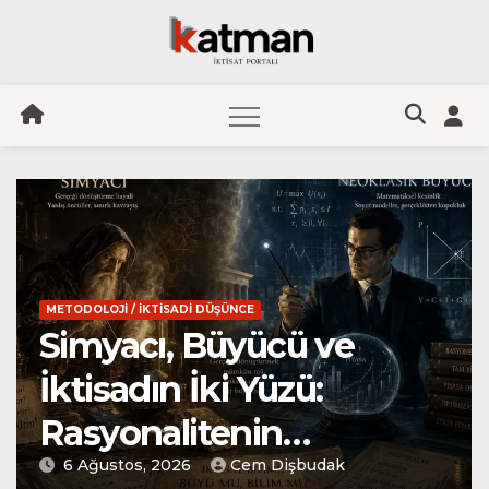
Skip
to
content
I / İKTISADI DÜŞÜNCE
PARA / FINANS 
acı, Büyücü ve
Enfla
sadın İki Yüzü:
Yalnız
onalitenin
Türki
temolojik Krizi
stos, 2026
Cem Dişbudak
6 Ağustos