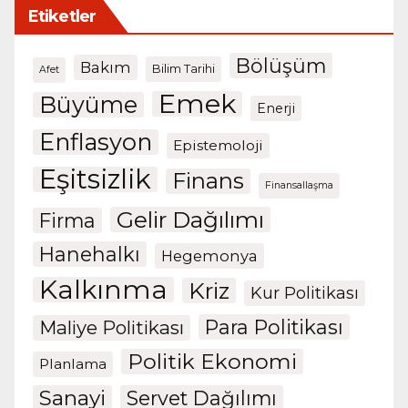
Etiketler
Bölüşüm
Bakım
Bilim Tarihi
Afet
Emek
Büyüme
Enerji
Enflasyon
Epistemoloji
Eşitsizlik
Finans
Finansallaşma
Gelir Dağılımı
Firma
Hanehalkı
Hegemonya
Kalkınma
Kriz
Kur Politikası
Para Politikası
Maliye Politikası
Politik Ekonomi
Planlama
Sanayi
Servet Dağılımı