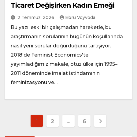
Ticaret Değişirken Kadın Emeği
2 Temmuz, 2026
Ebru Voyvoda
Bu yazı, eski bir çalışmadan hareketle, bu
araştırmanın sorularının bugünün koşullarında
nasıl yeni sorular doğurduğunu tartışıyor.
2018'de Feminist Economics'te
yayımladığımız makale, otuz ülke için 1995–
2011 döneminde imalat istihdamının
feminizasyonu ve…
Yazı
1
…
2
6
sayfalaması