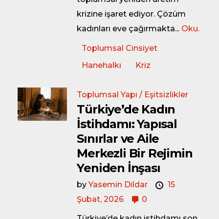
krizine işaret ediyor. Çözüm
kadınları eve çağırmakta...
Oku.
Toplumsal Cinsiyet
Hanehalkı
Kriz
Toplumsal Yapı / Eşitsizlikler
Türkiye’de Kadın
İstihdamı: Yapısal
Sınırlar ve Aile
Merkezli Bir Rejimin
Yeniden İnşası
by
Yasemin Dildar
15
Şubat, 2026
0
Türkiye’de kadın istihdamı son