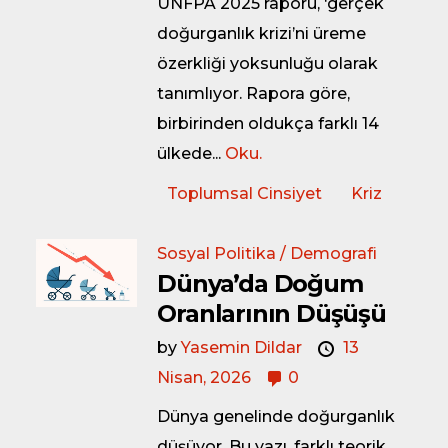
UNFPA 2025 raporu, ‘gerçek
doğurganlık krizi’ni üreme
özerkliği yoksunluğu olarak
tanımlıyor. Rapora göre,
birbirinden oldukça farklı 14
ülkede...
Oku.
Toplumsal Cinsiyet
Kriz
Sosyal Politika / Demografi
Dünya’da Doğum
Oranlarının Düşüşü
by
Yasemin Dildar
13
Nisan, 2026
0
Dünya genelinde doğurganlık
düşüyor. Bu yazı, farklı teorik