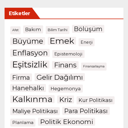
Etiketler
Bölüşüm
Bakım
Bilim Tarihi
Afet
Emek
Büyüme
Enerji
Enflasyon
Epistemoloji
Eşitsizlik
Finans
Finansallaşma
Gelir Dağılımı
Firma
Hanehalkı
Hegemonya
Kalkınma
Kriz
Kur Politikası
Para Politikası
Maliye Politikası
Politik Ekonomi
Planlama