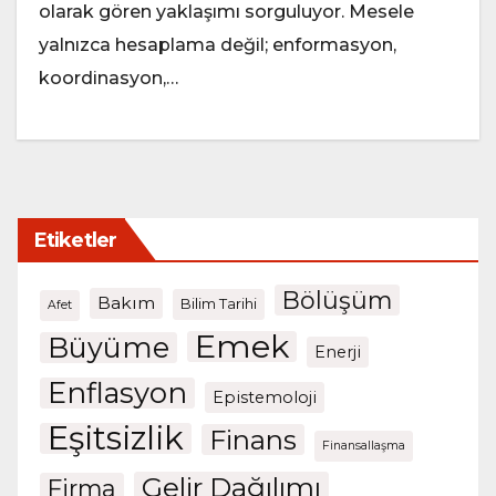
olarak gören yaklaşımı sorguluyor. Mesele
yalnızca hesaplama değil; enformasyon,
koordinasyon,…
Etiketler
Bölüşüm
Bakım
Bilim Tarihi
Afet
Emek
Büyüme
Enerji
Enflasyon
Epistemoloji
Eşitsizlik
Finans
Finansallaşma
Gelir Dağılımı
Firma