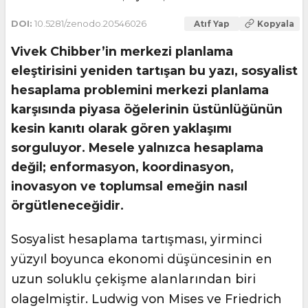
DOI:
10.5281/zenodo.20546026
Atıf Yap
Kopyala
Vivek Chibber’in merkezi planlama
eleştirisini yeniden tartışan bu yazı, sosyalist
hesaplama problemini merkezi planlama
karşısında piyasa öğelerinin üstünlüğünün
kesin kanıtı olarak gören yaklaşımı
sorguluyor. Mesele yalnızca hesaplama
değil; enformasyon, koordinasyon,
inovasyon ve toplumsal emeğin nasıl
örgütleneceğidir.
Sosyalist hesaplama tartışması, yirminci
yüzyıl boyunca ekonomi düşüncesinin en
uzun soluklu çekişme alanlarından biri
olagelmiştir. Ludwig von Mises ve Friedrich