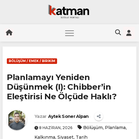
Skip
to
BÖLÜŞÜM / EMEK / BIRIKIM
content
Planlamayı Yeniden
Düşünmek (I): Chibber’in
Eleştirisi Ne Ölçüde Haklı?
Yazar
Aytek Soner Alpan
,
,
Bölüşüm
Planlama
8 HAZIRAN, 2026
,
,
Kalkınma
Siyaset
Tarih