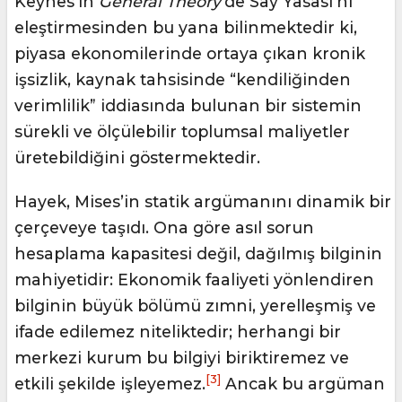
Keynes’in
General Theory
’de Say Yasası’nı
eleştirmesinden bu yana bilinmektedir ki,
piyasa ekonomilerinde ortaya çıkan kronik
işsizlik, kaynak tahsisinde “kendiliğinden
verimlilik” iddiasında bulunan bir sistemin
sürekli ve ölçülebilir toplumsal maliyetler
üretebildiğini göstermektedir.
Hayek, Mises’in statik argümanını dinamik bir
çerçeveye taşıdı. Ona göre asıl sorun
hesaplama kapasitesi değil, dağılmış bilginin
mahiyetidir: Ekonomik faaliyeti yönlendiren
bilginin büyük bölümü zımni, yerelleşmiş ve
ifade edilemez niteliktedir; herhangi bir
merkezi kurum bu bilgiyi biriktiremez ve
[3]
etkili şekilde işleyemez.
Ancak bu argüman