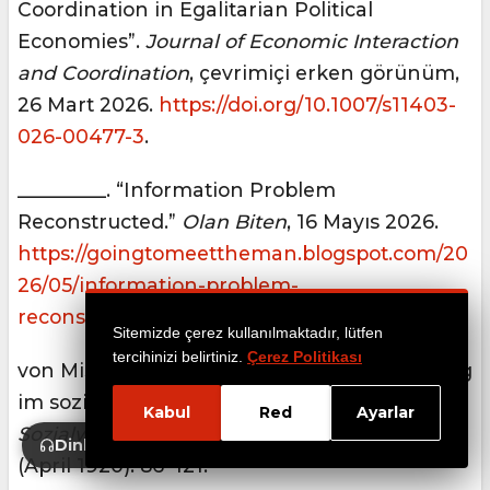
Coordination in Egalitarian Political
Economies”.
Journal of Economic Interaction
and Coordination
, çevrimiçi erken görünüm,
26 Mart 2026.
https://doi.org/10.1007/s11403-
026-00477-3
.
_________. “Information Problem
Reconstructed.”
Olan Biten
, 16 Mayıs 2026.
https://goingtomeettheman.blogspot.com/20
26/05/information-problem-
reconstructed.html
.
Sitemizde çerez kullanılmaktadır, lütfen
tercihinizi belirtiniz.
Çerez Politikası
von Mises, Ludwig. “Die Wirtschaftsrechnung
im sozialistischen Gemeinwesen.”
Archiv für
Kabul
Red
Ayarlar
Sozialwissenschaft und Sozialpolitik
47, no. 1
Dinle
(April 1920): 86–121.