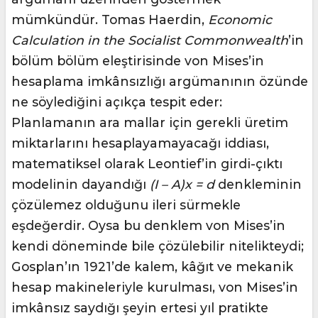
mümkündür. Tomas Haerdin,
Economic
Calculation in the Socialist Commonwealth
’in
bölüm bölüm eleştirisinde von Mises’in
hesaplama imkânsızlığı argümanının özünde
ne söylediğini açıkça tespit eder:
Planlamanın ara mallar için gerekli üretim
miktarlarını hesaplayamayacağı iddiası,
matematiksel olarak Leontief’in girdi-çıktı
modelinin dayandığı
(I – A)x = d
denkleminin
çözülemez olduğunu ileri sürmekle
eşdeğerdir. Oysa bu denklem von Mises’in
kendi döneminde bile çözülebilir nitelikteydi;
Gosplan’ın 1921’de kalem, kâğıt ve mekanik
hesap makineleriyle kurulması, von Mises’in
imkânsız saydığı şeyin ertesi yıl pratikte