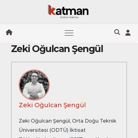
Zeki Oğulcan Şengül
Skip
to
content
Zeki Oğulcan Şengül
Zeki Oğulcan Şengül, Orta Doğu Teknik
Üniversitesi (ODTÜ) İktisat