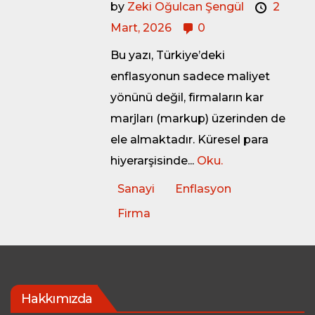
by
Zeki Oğulcan Şengül
2
Mart, 2026
0
Bu yazı, Türkiye’deki
enflasyonun sadece maliyet
yönünü değil, firmaların kar
marjları (markup) üzerinden de
ele almaktadır. Küresel para
hiyerarşisinde...
Oku.
Sanayi
Enflasyon
Firma
Hakkımızda