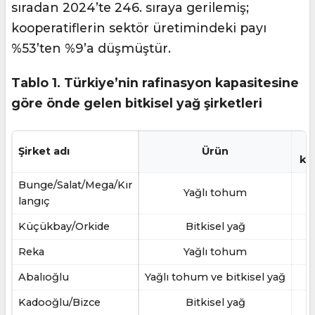
sıradan 2024’te 246. sıraya gerilemiş;
kooperatiflerin sektör üretimindeki payı
%53’ten %9’a düşmüştür.
Tablo 1. Türkiye’nin rafinasyon kapasitesine
göre önde gelen bitkisel yağ şirketleri
Şirket adı
Ürün
ka
Bunge/Salat/Mega/Kır
Yağlı tohum
langıç
Küçükbay/Orkide
Bitkisel yağ
Reka
Yağlı tohum
Abalıoğlu
Yağlı tohum ve bitkisel yağ
Kadooğlu/Bizce
Bitkisel yağ