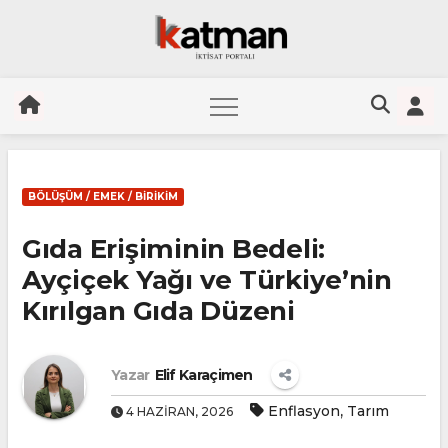
Skip
to
BÖLÜŞÜM / EMEK / BIRIKIM
content
Gıda Erişiminin Bedeli:
Ayçiçek Yağı ve Türkiye’nin
Kırılgan Gıda Düzeni
Yazar
Elif Karaçimen
,
Enflasyon
Tarım
4 HAZIRAN, 2026