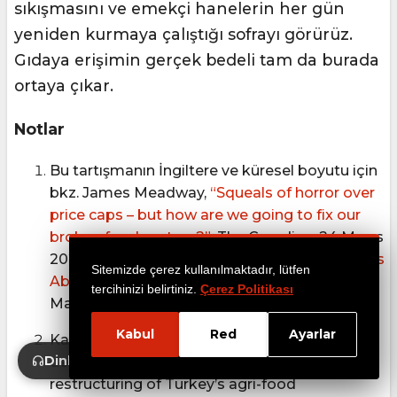
sıkışmasını ve emekçi hanelerin her gün
yeniden kurmaya çalıştığı sofrayı görürüz.
Gıdaya erişimin gerçek bedeli tam da burada
ortaya çıkar.
Notlar
Bu tartışmanın İngiltere ve küresel boyutu için
bkz. James Meadway,
“Squeals of horror over
price caps – but how are we going to fix our
broken food system?”
, The Guardian, 24 Mayıs
2026; Carolina Alves,
“The Affordability Crisis Is
Sitemizde çerez kullanılmaktadır, lütfen
About More than Prices”
, Project Syndicate,
tercihinizi belirtiniz.
Çerez Politikası
Mayıs 2026.
↑
Kabul
Red
Ayarlar
Karaçimen, E. (2026). Financial footprint of
Dinle
development finance institutions in the
restructuring of Turkey’s agri-food