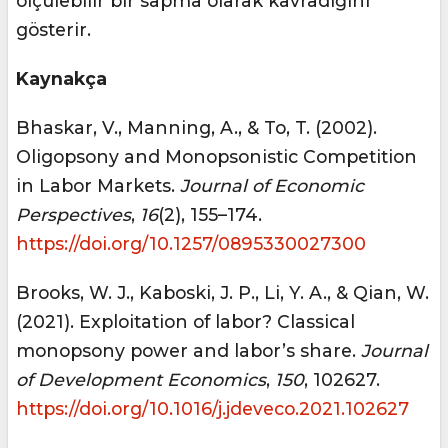
ölçülebilir bir sapma olarak kavradığını
gösterir.
Kaynakça
Bhaskar, V., Manning, A., & To, T. (2002).
Oligopsony and Monopsonistic Competition
in Labor Markets.
Journal of Economic
Perspectives
,
16
(2), 155–174.
https://doi.org/10.1257/0895330027300
Brooks, W. J., Kaboski, J. P., Li, Y. A., & Qian, W.
(2021). Exploitation of labor? Classical
monopsony power and labor’s share.
Journal
of Development Economics
,
150
, 102627.
https://doi.org/10.1016/j.jdeveco.2021.102627