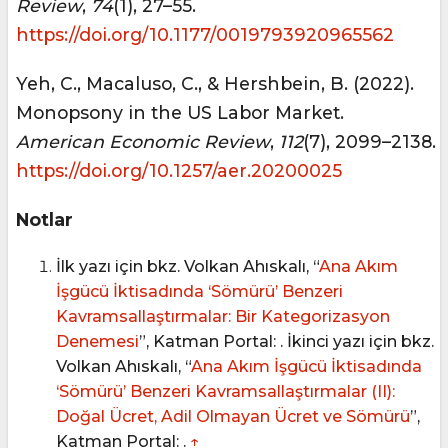
Review
,
74
(1), 27–55.
https://doi.org/10.1177/0019793920965562
Yeh, C., Macaluso, C., & Hershbein, B. (2022).
Monopsony in the US Labor Market.
American Economic Review
,
112
(7), 2099–2138.
https://doi.org/10.1257/aer.20200025
Notlar
İlk yazı için bkz. Volkan Ahıskalı, “
Ana Akım
İşgücü İktisadında ‘Sömürü’ Benzeri
Kavramsallaştırmalar: Bir Kategorizasyon
Denemesi
”, Katman Portal: . İkinci yazı için bkz.
Volkan Ahıskalı, “
Ana Akım İşgücü İktisadında
‘Sömürü’ Benzeri Kavramsallaştırmalar (II):
Doğal Ücret, Adil Olmayan Ücret ve Sömürü
”,
Katman Portal: .
↑