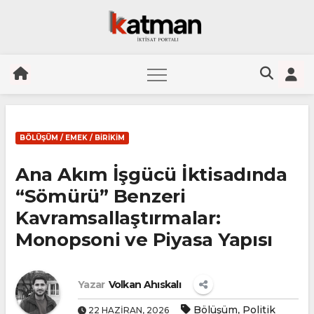
Skip
to
BÖLÜŞÜM / EMEK / BIRIKIM
content
Ana Akım İşgücü İktisadında
“Sömürü” Benzeri
Kavramsallaştırmalar:
Monopsoni ve Piyasa Yapısı
Yazar
Volkan Ahıskalı
,
Bölüşüm
Politik
22 HAZIRAN, 2026