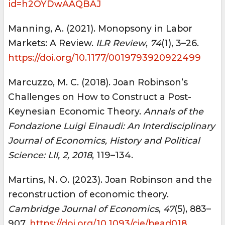
id=h2OYDwAAQBAJ
Manning, A. (2021). Monopsony in Labor
Markets: A Review.
ILR Review
,
74
(1), 3–26.
https://doi.org/10.1177/0019793920922499
Marcuzzo, M. C. (2018). Joan Robinson’s
Challenges on How to Construct a Post-
Keynesian Economic Theory.
Annals of the
Fondazione Luigi Einaudi: An Interdisciplinary
Journal of Economics, History and Political
Science: LII, 2, 2018
, 119–134.
Martins, N. O. (2023). Joan Robinson and the
reconstruction of economic theory.
Cambridge Journal of Economics
,
47
(5), 883–
907.
https://doi.org/10.1093/cje/bead018