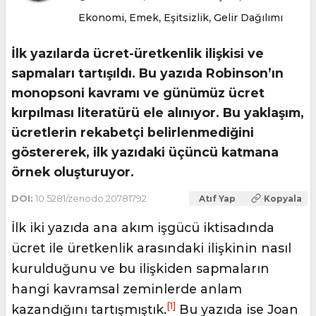
,
,
,
Ekonomi
Emek
Eşitsizlik
Gelir Dağılımı
İlk yazılarda ücret-üretkenlik ilişkisi ve
sapmaları tartışıldı. Bu yazıda Robinson’ın
monopsoni kavramı ve günümüz ücret
kırpılması literatürü ele alınıyor. Bu yaklaşım,
ücretlerin rekabetçi belirlenmediğini
göstererek, ilk yazıdaki üçüncü katmana
örnek oluşturuyor.
DOI:
10.5281/zenodo.20781792
Atıf Yap
Kopyala
İlk iki yazıda ana akım işgücü iktisadında
ücret ile üretkenlik arasındaki ilişkinin nasıl
kurulduğunu ve bu ilişkiden sapmaların
hangi kavramsal zeminlerde anlam
[1]
kazandığını tartışmıştık.
Bu yazıda ise Joan