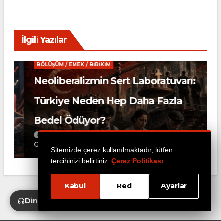
İlgili Yazılar
BÖLÜŞÜM / EMEK / BIRIKIM
Neoliberalizmin Sert Laboratuvarı:
e
Türkiye Neden Hep Daha Fazla
)
Bedel Ödüyor?
13 Temmuz, 2026
Cem Dişbudak, Dr.
Güngör Pabuşçu
Sitemizde çerez kullanılmaktadır, lütfen
tercihinizi belirtiniz.
Çerez Politikası
Kabul
Red
Ayarlar
Dinle