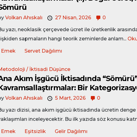
Sömürü
by
Volkan Ahıskalı
27 Nisan, 2026
0
Bu yazı, neoklasik çerçevede ücret ile üretkenlik arasındak
ilişkiden sapmaların hangi teorik zeminlerde anlam...
Oku
Emek
Servet Dağılımı
Metodoloji / İktisadi Düşünce
Ana Akım İşgücü İktisadında “Sömürü”
Kavramsallaştırmalar: Bir Kategoriza
by
Volkan Ahıskalı
5 Mart, 2026
0
Bu yazı dizisi, ana akım işgücü iktisadında ücretin deng
yaklaşımları inceleyecektir. Bu ilk yazıda söz konusu katm
Emek
Eşitsizlik
Gelir Dağılımı