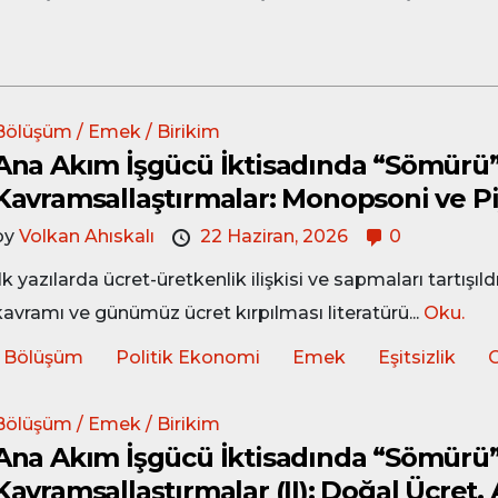
Bölüşüm / Emek / Birikim
Ana Akım İşgücü İktisadında “Sömürü”
Kavramsallaştırmalar: Monopsoni ve Pi
by
Volkan Ahıskalı
22 Haziran, 2026
0
İlk yazılarda ücret-üretkenlik ilişkisi ve sapmaları tartış
kavramı ve günümüz ücret kırpılması literatürü...
Oku.
Bölüşüm
Politik Ekonomi
Emek
Eşitsizlik
G
Bölüşüm / Emek / Birikim
Ana Akım İşgücü İktisadında “Sömürü”
Kavramsallaştırmalar (II): Doğal Ücret,