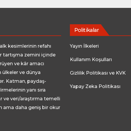
Politikalar
lk kesimlerinin refahı
Yayın İlkeleri
ir tartışma zemini içinde
Kullanım Koşulları
rüyen ve kâr amacı
n ülkeler ve dünya
Gizlilik Politikası ve KVK
zler. Katman, paydaş-
Yapay Zeka Politikası
rmelerinin yanı sıra
r ve veri/araştırma temelli
lan ama daha geniş bir okur