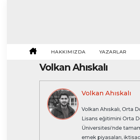
Skip
to
content
HAKKIMIZDA
YAZARLAR
Volkan Ahıskalı
Volkan Ahıskalı
Volkan Ahıskalı, Orta D
Lisans eğitimini Orta D
Üniversitesi’nde tamaml
emek piyasaları, iktisad