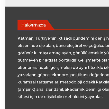
Hakkımızda
Katman, Türkiye’nin iktisadi gündemini geniş ha
ekseninde ele alan; bunu eleştirel ve çoğulcu b
görünür kılmayı amaçlayan, gönüllü emekle yü
gütmeyen bir iktisat portalıdır. Gelişmekte ola
ekonomisindeki gelişmeleri de aynı titizlikle i
yazarların güncel ekonomi politikası değerlendi
kuramsal tartışmalar, metodoloji odaklı katkıla
(ampirik) analizler dâhil, akademik derinliği o
kitlesi için de erişilebilir metinlerini yayımlar.