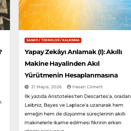
SANAYI / TEKNOLOJI / KALKINMA
?
Yapay Zekâyı Anlamak (I): Akıllı
Makine Hayalinden Akıl
Yürütmenin Hesaplanmasına
21 Mayıs, 2026
Hasan Cömert
İlk yazıda Aristoteles’ten Descartes’a, oradan
n
Leibniz, Bayes ve Laplace’a uzanarak hem
emeğin hem de düşünme süreçlerinin akıllı
makinelerle ikame edilmesi fikrinin erken