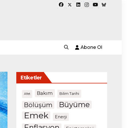
Abone Ol
Etiketler
Bakım
Bilim Tarihi
Afet
Büyüme
Bölüşüm
Emek
Enerji
Enflasyon