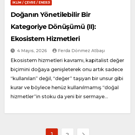
İKLIM / ÇEVRE / ENERJI
Doğanın Yönetilebilir Bir
Kategoriye Dönüşümü (II):
Ekosistem Hizmetleri
4 Mayıs, 2026
Ferda Dönmez Atbaşı
Ekosistem hizmetleri kavramı, kapitalist değer
biçimini doğaya genişleterek onu artık sadece
“kullanılan” değil, “değer” taşıyan bir unsur gibi
kurar ve böylece henüz kullanılmamış “doğal
hizmetler”in stoku da yeni bir sermaye…
Yazı
1