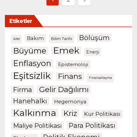
2
sayfalaması
Etiketler
Bölüşüm
Bakım
Bilim Tarihi
Afet
Emek
Büyüme
Enerji
Enflasyon
Epistemoloji
Eşitsizlik
Finans
Finansallaşma
Gelir Dağılımı
Firma
Hanehalkı
Hegemonya
Kalkınma
Kriz
Kur Politikası
Para Politikası
Maliye Politikası