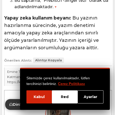
Bu saptama, “Prebisch -Singer tezi” olarak da
adlandırılmaktadır.
↑
Yapay zeka kullanım beyanı:
Bu yazının
hazırlanma sürecinde, yazım denetimi
amacıyla yapay zeka araçlarından sınırlı
ölçüde yararlanılmıştır. Yazının içeriği ve
argümanların sorumluluğu yazara aittir.
Önerilen Alıntı:
Alıntıyı Kopyala
Emine Tahsin (2026). Latin Amerika’nın Doğal Kaynak Laneti (I).
Katman Portal.
Sitemizde çerez kullanılmaktadır, lütfen
https://katmanportal.com/doi/10.5281/zenodo.19258963
tercihinizi belirtiniz.
Çerez Politikası
Kabul
Red
Ayarlar
Dinle