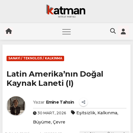
Skip
to
SANAYI / TEKNOLOJI / KALKINMA
content
Latin Amerika’nın Doğal
Kaynak Laneti (I)
Yazar
Emine Tahsin
,
,
Eşitsizlik
Kalkınma
30 MART, 2026
,
Büyüme
Çevre