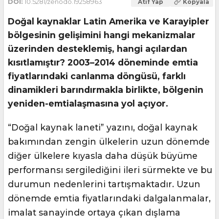
DOI:
10.5281/zenodo.19258963
Atıf Yap
Kopyala
Doğal kaynaklar Latin Amerika ve Karayipler
bölgesinin gelişimini hangi mekanizmalar
üzerinden desteklemiş, hangi açılardan
kısıtlamıştır? 2003–2014 döneminde emtia
fiyatlarındaki canlanma döngüsü, farklı
dinamikleri barındırmakla birlikte, bölgenin
yeniden-emtialaşmasına yol açıyor.
“Doğal kaynak laneti” yazını, doğal kaynak
bakımından zengin ülkelerin uzun dönemde
diğer ülkelere kıyasla daha düşük büyüme
performansı sergilediğini ileri sürmekte ve bu
durumun nedenlerini tartışmaktadır. Uzun
dönemde emtia fiyatlarındaki dalgalanmalar,
imalat sanayinde ortaya çıkan dışlama