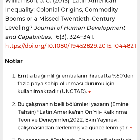
Williamson, J. G. (2015). Latin American
Inequality: Colonial Origins, Commodity
Booms or a Missed Twentieth-Century
Leveling?
Journal of Human Development
and Capabilities
, 16(3), 324–341.
https://doi.org/10.1080/19452829.2015.1044821
Notlar
Emtia bağımlılığı emtiaların ihracatta %50’den
fazla paya sahip olunması durumu için
kullanılmaktadır (UNCTAD).
↑
Bu çalışmanın belli bölümleri yazarın (Emine
Tahsin) “Latin Amerika’nın On Yılı- Kalkınma
Teori ve Deneyimleri,2022, Ekin Yayınevi.”
çalışmasından derlenmiş ve güncellenmiştir.
↑