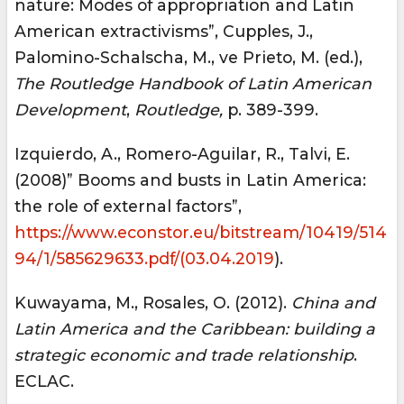
nature: Modes of appropriation and Latin
American extractivisms”, Cupples, J.,
Palomino-Schalscha, M., ve Prieto, M. (ed.),
The Routledge Handbook of Latin American
Development
,
Routledge,
p. 389-399.
Izquierdo, A., Romero-Aguilar, R., Talvi, E.
(2008)” Booms and busts in Latin America:
the role of external factors”,
https://www.econstor.eu/bitstream/10419/514
94/1/585629633.pdf/(03.04.2019
).
Kuwayama, M., Rosales, O. (2012).
China and
Latin America and the Caribbean: building a
strategic economic and trade relationship
.
ECLAC.