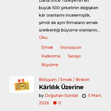
Daha önce Türkiye’nin en
büyük 500 şirketinin değişken
kâr oranlarını incelemiştik,
şimdi de aynı firmaların emek
üretkenliği büyüme oranlarını...
Oku.
Emek
İnovasyon
Kalkınma
Sanayi
Büyüme
Bölüşüm / Emek / Birikim
Kârlılık Üzerine
by
Doğuhan Sündal
5 Mart,
2026
0