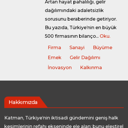
Artan hayat pahalılığı, gelir
dağılımındaki adaletsizlik
sorusunu beraberinde getiriyor.
Bu yazıda, Türkiye’nin en büyük
500 firmasının bilanço...
Oku.
Firma
Sanayi
Büyüme
Emek
Gelir Dağılımı
İnovasyon
Kalkınma
Hakkımızda
Katman, Türkiye’nin iktisadi gündemini geniş halk
kesimlerinin refahı ekseninde ele alan; bunu eleştirel