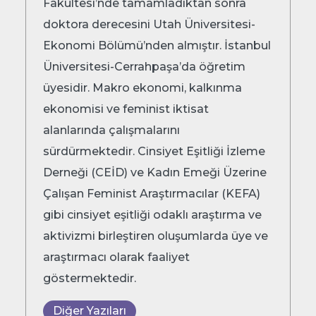
Fakültesi’nde
tamamladıktan
sonra
doktora
derecesini
Utah
Üniversitesi
-
Ekonomi
Bölümü
’
nde
n
almıştır
.
İstanbul
Üniversitesi-Cerrahpaşa’da
öğretim
üyesi
dir
.
Makro
ekonomi
,
kalkınma
ekonomisi
ve
feminist
iktisat
alanlarında
çalışmalarını
sürdürmektedir
.
Cinsiyet
Eşitliği
İzleme
Derneği
(CEİD)
ve
Kadın
Emeği
Üzerine
Çalışan
Feminist
Araştırmacılar
(KEFA)
gibi
cinsiyet
eşitliği
odaklı
araştırma
ve
aktivizmi
birleştiren
oluşumlarda
üye
ve
araştırmacı
olarak
faaliyet
göstermektedir
.
Diğer Yazıları