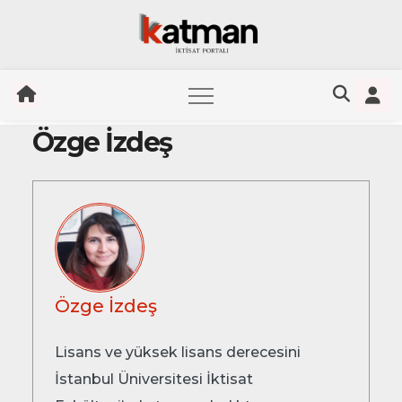
Özge İzdeş
Skip
to
content
Özge İzdeş
L
isans
ve
yüksek
lisans
derecesini
İstanbul
Üniversitesi
İktisat