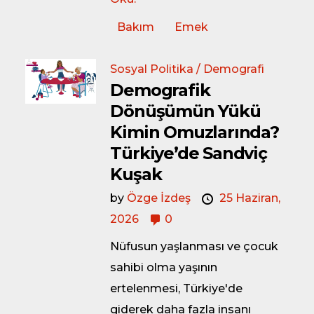
Bakım
Emek
Sosyal Politika / Demografi
Demografik
Dönüşümün Yükü
Kimin Omuzlarında?
Türkiye’de Sandviç
Kuşak
by
Özge İzdeş
25 Haziran,
2026
0
Nüfusun yaşlanması ve çocuk
sahibi olma yaşının
ertelenmesi, Türkiye'de
giderek daha fazla insanı