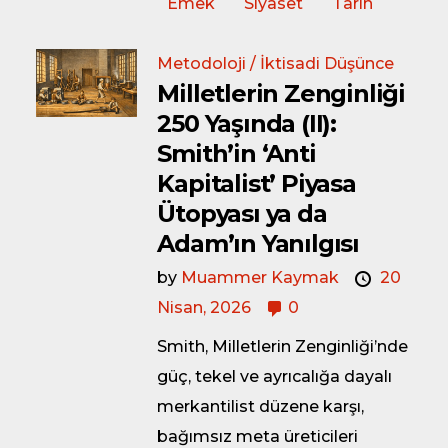
Emek
Siyaset
Tarih
Metodoloji / İktisadi Düşünce
Milletlerin Zenginliği
250 Yaşında (II):
Smith’in ‘Anti
Kapitalist’ Piyasa
Ütopyası ya da
Adam’ın Yanılgısı
by
Muammer Kaymak
20
Nisan, 2026
0
Smith, Milletlerin Zenginliği’nde
güç, tekel ve ayrıcalığa dayalı
merkantilist düzene karşı,
bağımsız meta üreticileri