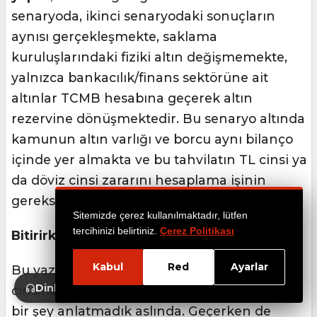
senaryoda, ikinci senaryodaki sonuçların
aynısı gerçekleşmekte, saklama
kuruluşlarındaki fiziki altın değişmemekte,
yalnızca bankacılık/finans sektörüne ait
altınlar TCMB hesabına geçerek altın
rezervine dönüşmektedir. Bu senaryo altında
kamunun altın varlığı ve borcu aynı bilanço
içinde yer almakta ve bu tahvilatın TL cinsi ya
da döviz cinsi zararını hesaplama işinin
gereksizliği ortaya çıkmaktadır.
Sitemizde çerez kullanılmaktadır, lütfen
tercihinizi belirtiniz.
Çerez Politikası
Bitirirken
Kabul
Red
Ayarlar
Bu yazıda, uzun uzun, “armutları elma
Dinle
cinsinden hesaplamak yanlıştır” dışında pek
bir şey anlatmadık aslında. Geçerken de