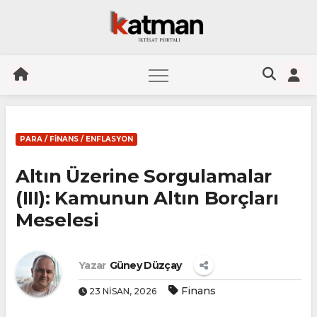
Skip
to
PARA / FINANS / ENFLASYON
content
Altın Üzerine Sorgulamalar
(III): Kamunun Altın Borçları
Meselesi
Yazar
Güney Düzçay
Finans
23 NISAN, 2026