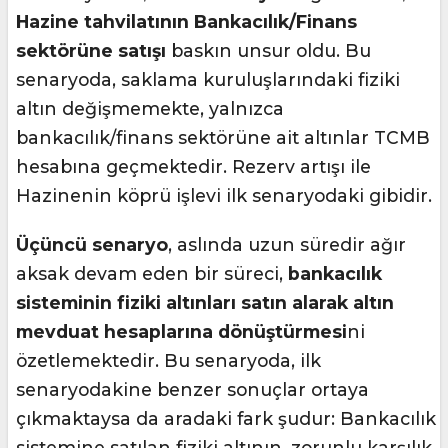
Hazine tahvilatının Bankacılık/Finans
sektörüne satışı
baskın unsur oldu. Bu
senaryoda, saklama kuruluşlarındaki fiziki
altın değişmemekte, yalnızca
bankacılık/finans sektörüne ait altınlar TCMB
hesabına geçmektedir. Rezerv artışı ile
Hazinenin köprü işlevi ilk senaryodaki gibidir.
Üçüncü senaryo
, aslında uzun süredir ağır
aksak devam eden bir süreci,
bankacılık
sisteminin fiziki altınları satın alarak altın
mevduat hesaplarına dönüştürmesi
ni
özetlemektedir. Bu senaryoda, ilk
senaryodakine benzer sonuçlar ortaya
çıkmaktaysa da aradaki fark şudur: Bankacılık
sistemine satılan fiziki altının, zorunlu karşılık