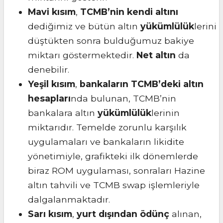
Mavi kısım
,
TCMB’nin kendi altını
dediğimiz ve bütün altın
yükümlülük
lerini
düştükten sonra bulduğumuz bakiye
miktarı göstermektedir.
Net altın
da
denebilir.
Yeşil kısım
,
bankaların TCMB’deki altın
hesapları
nda bulunan, TCMB’nin
bankalara altın
yükümlülük
lerinin
miktarıdır. Temelde zorunlu karşılık
uygulamaları ve bankaların likidite
yönetimiyle, grafikteki ilk dönemlerde
biraz ROM uygulaması, sonraları Hazine
altın tahvili ve TCMB swap işlemleriyle
dalgalanmaktadır.
Sarı kısım
,
yurt dışından ödünç
alınan,