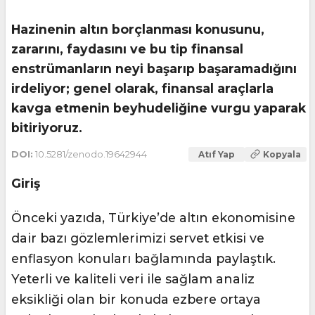
Hazinenin altın borçlanması konusunu,
zararını, faydasını ve bu tip finansal
enstrümanların neyi başarıp başaramadığını
irdeliyor; genel olarak, finansal araçlarla
kavga etmenin beyhudeliğine vurgu yaparak
bitiriyoruz.
DOI:
10.5281/zenodo.19642944
Atıf Yap
Kopyala
Giriş
Önceki yazıda, Türkiye’de altın ekonomisine
dair bazı gözlemlerimizi servet etkisi ve
enflasyon konuları bağlamında paylaştık.
Yeterli ve kaliteli veri ile sağlam analiz
eksikliği olan bir konuda ezbere ortaya