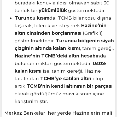
buradaki konuyla ilgisi olmayan sabit 30
tonluk bir
yükümlülük
göstermektedir.
Turuncu kısım
da, TCMB bilançosu dışına
taşarak, bilerek ve isteyerek
Hazine’nin
altın cinsinden borçlanması
(Grafik 1)
gösterilmektedir.
Turuncu bölgenin siyah
çizginin altında kalan kısmı
, tanım gereği,
Hazine’nin TCMB’deki altın hesabı
nda
bulunan miktarı göstermektedir.
Üstte
kalan kısmı
ise, tanım gereği, Hazine
tarafından
TCMB’ye satılan altın
olup
artık
TCMB’nin kendi altınının bir parçası
olarak gördüğümüz mavi kısmın içine
karıştırılmıştır.
Merkez Bankaları her yerde Hazinelerin mali