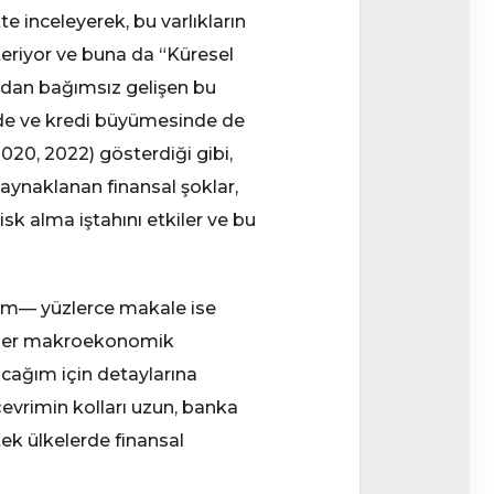
te inceleyerek, bu varlıkların
steriyor ve buna da “Küresel
rından bağımsız gelişen bu
inde ve kredi büyümesinde de
020, 2022) gösterdiği gibi,
aynaklanan finansal şoklar,
isk alma iştahını etkiler ve bu
ağım— yüzlerce makale ise
 diğer makroekonomik
acağım için detaylarına
evrimin kolları uzun, banka
tek ülkelerde finansal