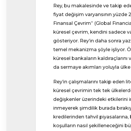
Rey, bu makalesinde ve takip eden 
fiyat değişim varyansının yüzde 2
Finansal Çevrim” (Global Financial
küresel çevrim, kendini sadece va
gösteriyor. Rey’in daha sonra ya
temel mekanizma şöyle işliyor. Ö
küresel bankaların kaldıraçlarını 
da sermaye akımları yoluyla ülke d
Rey’in çalışmalarını takip eden l
küresel çevrimin tek tek ülkeler
değişkenler üzerindeki etkilerini
inmeyerek şimdilik burada bırakı
kredilerinden tahvil piyasalarına
koşulların nasıl şekilleneceğini bü