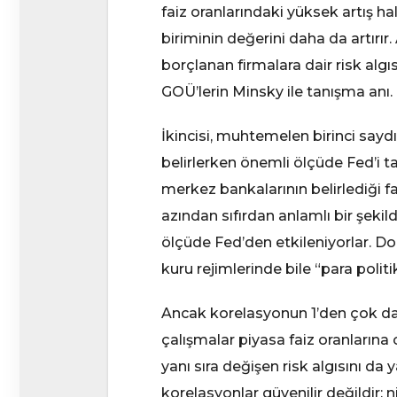
faiz oranlarındaki yüksek artış 
biriminin değerini daha da artırı
borçlanan firmalara dair risk algı
GOÜ’lerin Minsky ile tanışma anı.
İkincisi, muhtemelen birinci saydı
belirlerken önemli ölçüde Fed’i ta
merkez bankalarının belirlediği 
azından sıfırdan anlamlı bir şekil
ölçüde Fed’den etkileniyorlar. D
kuru rejimlerinde bile “para politi
Ancak korelasyonun 1’den çok da
çalışmalar piyasa faiz oranlarına
yanı sıra değişen risk algısını da
korelasyonlar güvenilir değildir