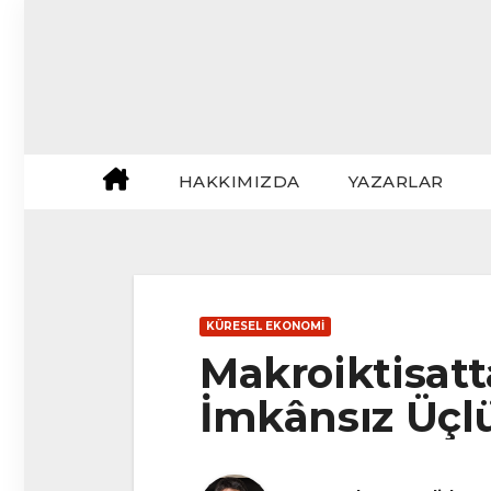
Skip
to
content
HAKKIMIZDA
YAZARLAR
KÜRESEL EKONOMI
Makroiktisatta
İmkânsız Üçl