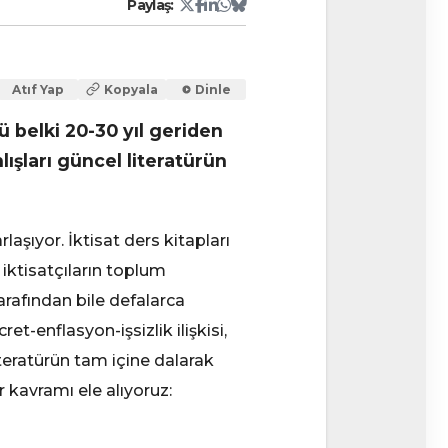
Atıf Yap
Kopyala
Dinle
ü belki 20-30 yıl geriden
ışları güncel literatürün
aşıyor. İktisat ders kitapları
 iktisatçıların toplum
arafından bile defalarca
et-enflasyon-işsizlik ilişkisi,
teratürün tam içine dalarak
 kavramı ele alıyoruz: