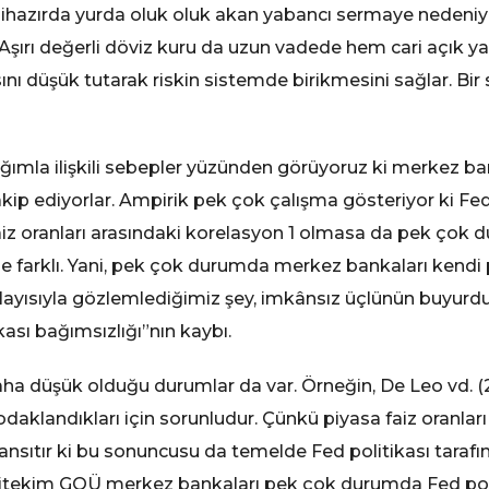
halihazırda yurda oluk oluk akan yabancı sermaye nedeniy
r. Aşırı değerli döviz kuru da uzun vadede hem cari açık y
sını düşük tutarak riskin sistemde birikmesini sağlar. Bir 
ğımla ilişkili sebepler yüzünden görüyoruz ki merkez bank
kip ediyorlar. Ampirik pek çok çalışma gösteriyor ki Fed f
faiz oranları arasındaki korelasyon 1 olmasa da pek çok
de farklı. Yani, pek çok durumda merkez bankaları kendi p
olayısıyla gözlemlediğimiz şey, imkânsız üçlünün buyurdu
kası bağımsızlığı”nın kaybı.
ha düşük olduğu durumlar da var. Örneğin, De Leo vd. 
 odaklandıkları için sorunludur. Çünkü piyasa faiz oranlar
 yansıtır ki bu sonuncusu da temelde Fed politikası tarafı
; nitekim GOÜ merkez bankaları pek çok durumda Fed poli