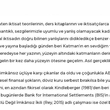
ten iktisat teorilerinin, ders kitaplarının ve iktisatçılarca
ntıklı, sezgilerimizle uyumlu ve yanlış olamayacak kad
al iktisadın doğru bilinen yanlışlarını didikledikçe benz
 ve yayına başladığı günden beri Katman’ın en sevdiğim
, neredeyse her yazının, yüzeyin altındaki katmanların der
lin bir kez daha yüzeyin ötesine geçelim. Asıl gerçeklik
imkânsız üçlüye karşı çıkanlar da oldu ve çoğunlukla AB
el finansal şokların, döviz kuru serbest bırakılsa bile yur
 en azından fikirsel olarak Kindleberger (1981)’den beri 
 bugünlerde Bank for International Settlements (BIS)’i
Değil İmkânsız İkili (Rey, 2015) adlı çalışması ise özel b