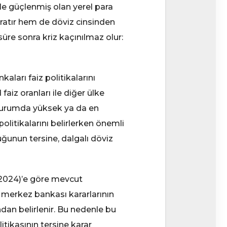
le güçlenmiş olan yerel para
aratır hem de döviz cinsinden
süre sonra kriz kaçınılmaz olur:
aları faiz politikalarını
aiz oranları ile diğer ülke
 durumda yüksek ya da en
olitikalarını belirlerken önemli
ğunun tersine, dalgalı döviz
(2024)’e göre mevcut
ı merkez bankası kararlarının
ndan belirlenir. Bu nedenle bu
tikasının tersine karar