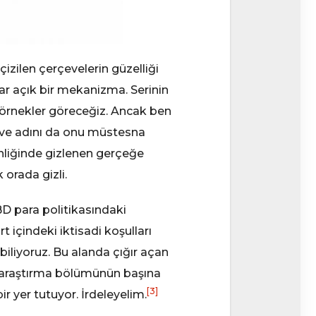
 çizilen çerçevelerin güzelliği
ar açık bir mekanizma. Serinin
er örnekler göreceğiz. Ancak ben
 ve adını da onu müstesna
inliğinde gizlenen gerçeğe
 orada gizli.
D para politikasındaki
t içindeki iktisadi koşulları
biliyoruz. Bu alanda çığır açan
n araştırma bölümünün başına
[3]
ir yer tutuyor. İrdeleyelim.