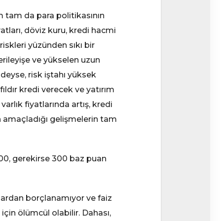
im tam da para politikasının
tları, döviz kuru, kredi hacmi
iskleri yüzünden sıkı bir
 gerileyişe ve yükselen uzun
deyse, risk iştahı yüksek
ıldır kredi verecek ve yatırım
rlık fiyatlarında artış, kredi
ın amaçladığı gelişmelerin tam
200, gerekirse 300 baz puan
lardan borçlanamıyor ve faiz
 için ölümcül olabilir. Dahası,