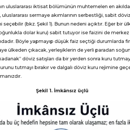
nın uluslararası iktisat bölümünün muhtemelen en akıl
, uluslararası sermaye akımlarının serbestliği, sabit döv
i seçebilir (bkz. Şekil 1). Bunun nedeni açıktır. Eğer bir
oğunlukla dolar kuru) sabit tutuyor ise faizini de merk
adır. Böyle yapmayıp düşük faiz seçtiği durumlarda fin
maye ülkeden çıkacak, yerleşiklerin de yerli paradan so
adanak” döviz satışları da bir yerden sonra kuru tutmay
 kurunu tutmayı bırakır ve dalgalı döviz kuru rejimine geçe
lmanızdır.
Şekil 1. İmkânsız üçlü