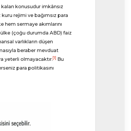
da kalan konusudur imkânsız
iz kuru rejimi ve bağımsız para
 ülke hem sermaye akımlarını
ez ülke (çoğu durumda ABD) faiz
ansal varlıkların düşen
ğumasıyla beraber mevduat
[1]
a yeterli olmayacaktır.
Bu
rseniz para politikasını