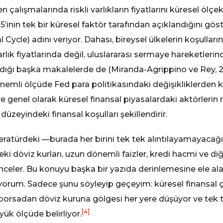
çalışmalarında riskli varlıkların fiyatlarını küresel ölçek
5’inin tek bir küresel faktör tarafından açıklandığını gö
 Cycle) adını veriyor. Dahası, bireysel ülkelerin koşulla
rlık fiyatlarında değil, uluslararası sermaye hareketler
zdığı başka makalelerde de (Miranda-Agrippino ve Rey, 2
nemli ölçüde Fed para politikasındaki değişikliklerden k
ve genel olarak küresel finansal piyasalardaki aktörlerin r
üzeyindeki finansal koşulları şekillendirir.
iteratürdeki —burada her birini tek tek alıntılayamayac
deki döviz kurları, uzun dönemli faizler, kredi hacmi ve
 inceler. Bu konuyu başka bir yazıda derinlemesine ele al
yorum. Sadece şunu söyleyip geçeyim: küresel finansal ç
, borsadan döviz kuruna gölgesi her yere düşüyor ve tek 
[4]
yük ölçüde belirliyor.