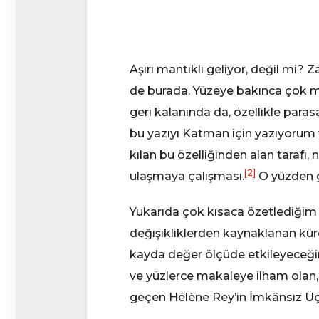
Aşırı mantıklı geliyor, değil mi? Za
de burada. Yüzeye bakınca çok ma
geri kalanında da, özellikle paras
bu yazıyı Katman için yazıyorum
kılan bu özelliğinden alan tarafı
[2]
ulaşmaya çalışması.
O yüzden ge
Yukarıda çok kısaca özetlediğim 
değişikliklerden kaynaklanan küres
kayda değer ölçüde etkileyeceğini,
ve yüzlerce makaleye ilham olan,
geçen Hélène Rey’in İmkânsız Üçlü 