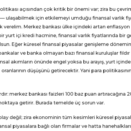
litikası açısından çok kritik bir önemi var; zira bu çevr
 ulaşabilmek için etkilemeyi umduğu finansal varlık fiya
 verelim. Merkez bankası ülke içindeki artan enflasyon r
ir yurt içi kredi hacmine, finansal varlık fiyatlarında bir
lsun. Eğer küresel finansal piyasalar genişleme dönemin
ankalar ve banka olmayan bazı finansal kuruluşlar fıldır f
sal akımların önünde engel yoksa bu arayış, yurt içinde va
oranlarının düşüşünü getirecektir. Yani para politikasın
dır: merkez bankası faizleri 100 baz puan artıracağına 
 noktaya getirir. Burada temelde üç sorun var.
olay değil; zira ekonominin tüm kesimleri küresel piyasa
finansal piyasalara bağlı olan firmalar ve hatta hanehalkları