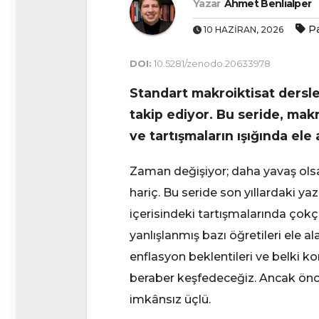
Yazar
Ahmet Benlialper
Pa
10 HAZIRAN, 2026
DOI:
10.5281/zenodo.20633978
Standart makroiktisat dersler
takip ediyor. Bu seride, mak
ve tartışmaların ışığında ele
Zaman değişiyor; daha yavaş olsa d
hariç. Bu seride son yıllardaki y
içerisindeki tartışmalarında çokç
yanlışlanmış bazı öğretileri ele al
enflasyon beklentileri ve belki k
beraber keşfedeceğiz. Ancak önce 
imkânsız üçlü.