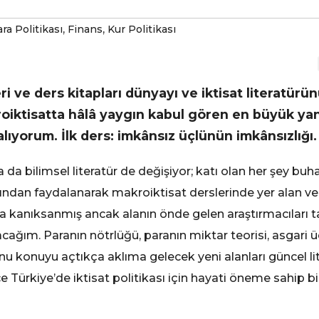
,
,
ra Politikası
Finans
Kur Politikası
i ve ders kitapları dünyayı ve iktisat literatürün
roiktisatta hâlâ yaygın kabul gören en büyük yanl
 alıyorum. İlk ders: imkânsız üçlünün imkânsızlığı.
a bilimsel literatür de değişiyor; katı olan her şey buharl
azından faydalanarak makroiktisat derslerinde yer alan ve
a kanıksanmış ancak alanın önde gelen araştırmacıları t
acağım. Paranın nötrlüğü, paranın miktar teorisi, asgari ücr
onu konuyu açtıkça aklıma gelecek yeni alanları güncel li
Türkiye’de iktisat politikası için hayati öneme sahip bir