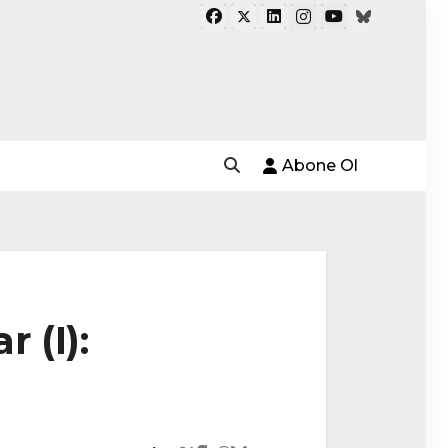
Abone Ol
 (I):