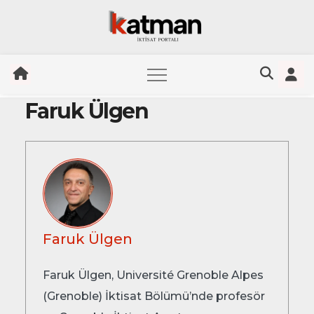
Faruk Ülgen
Skip
to
content
Faruk Ülgen
Faruk Ülgen, Université Grenoble Alpes
(Grenoble) İktisat Bölümü’nde profesör