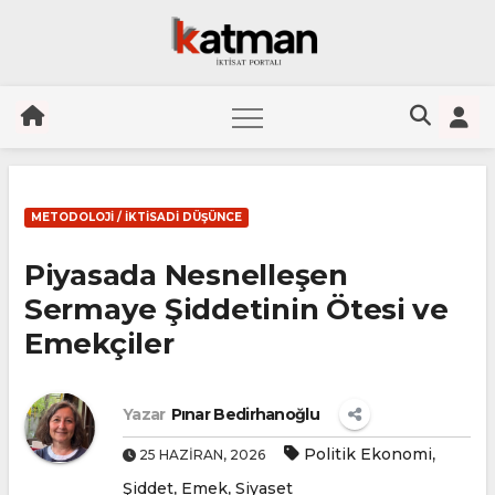
Skip
to
METODOLOJI / İKTISADI DÜŞÜNCE
content
Piyasada Nesnelleşen
Sermaye Şiddetinin Ötesi ve
Emekçiler
Yazar
Pınar Bedirhanoğlu
,
Politik Ekonomi
25 HAZIRAN, 2026
,
,
Şiddet
Emek
Siyaset