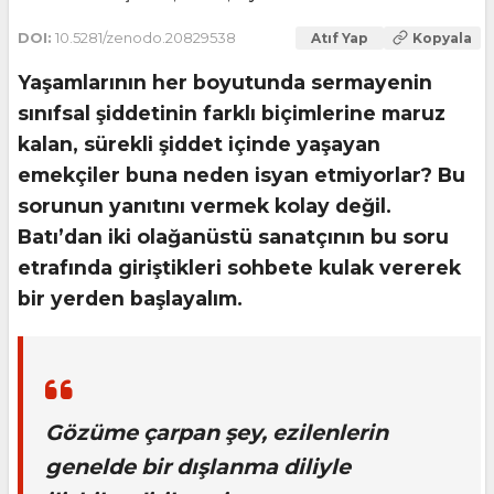
DOI:
10.5281/zenodo.20829538
Atıf Yap
Kopyala
Yaşamlarının her boyutunda sermayenin
sınıfsal şiddetinin farklı biçimlerine maruz
kalan, sürekli şiddet içinde yaşayan
emekçiler buna neden isyan etmiyorlar? Bu
sorunun yanıtını vermek kolay değil.
Batı’dan iki olağanüstü sanatçının bu soru
etrafında giriştikleri sohbete kulak vererek
bir yerden başlayalım.
Gözüme çarpan şey, ezilenlerin
genelde bir dışlanma diliyle