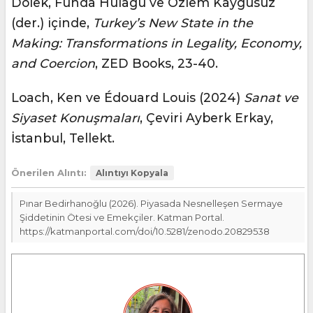
Dölek, Funda Hülagü ve Özlem Kaygusuz
(der.) içinde,
Turkey’s New State in the
Making: Transformations in Legality, Economy,
and Coercion
, ZED Books, 23-40.
Loach, Ken ve Édouard Louis (2024)
Sanat ve
Siyaset Konuşmaları
, Çeviri Ayberk Erkay,
İstanbul, Tellekt.
Önerilen Alıntı:
Alıntıyı Kopyala
Pınar Bedirhanoğlu (2026). Piyasada Nesnelleşen Sermaye
Şiddetinin Ötesi ve Emekçiler. Katman Portal.
https://katmanportal.com/doi/10.5281/zenodo.20829538