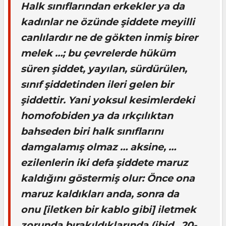
Halk sınıflarından erkekler ya da
kadınlar ne özünde şiddete meyilli
canlılardır ne de gökten inmiş birer
melek …; bu çevrelerde hüküm
süren şiddet, yayılan, sürdürülen,
sınıf şiddetinden ileri gelen bir
şiddettir. Yani yoksul kesimlerdeki
homofobiden ya da ırkçılıktan
bahseden biri halk sınıflarını
damgalamış olmaz … aksine, …
ezilenlerin iki defa şiddete maruz
kaldığını göstermiş olur: Önce ona
maruz kaldıkları anda, sonra da
onu [iletken bir kablo gibi] iletmek
zorunda bırakıldıklarında (
ibid
., 20-