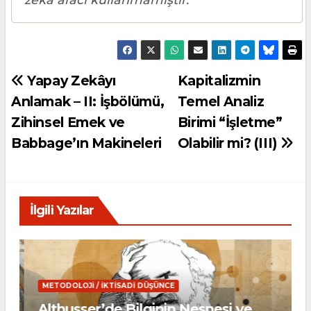
Yazı
Yapay Zekâyı
Kapitalizmin
Anlamak – II: İşbölümü,
Temel Analiz
gezinmesi
Zihinsel Emek ve
Birimi “İşletme”
Babbage’ın Makineleri
Olabilir mi? (III)
İlgili Yazılar
METODOLOJI / İKTISADI DÜŞÜNCE
Althusser’de Bilginin Nesnesi ve