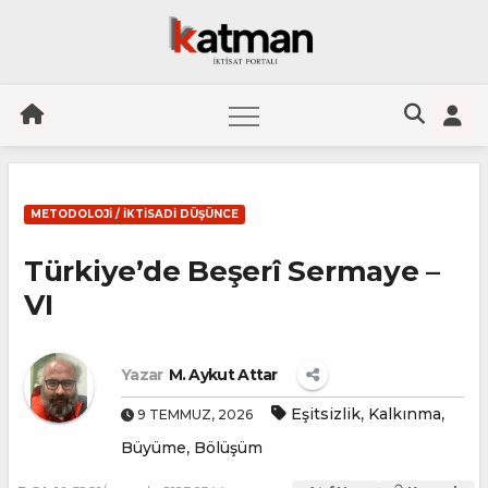
Skip
to
METODOLOJI / İKTISADI DÜŞÜNCE
content
Türkiye’de Beşerî Sermaye –
VI
Yazar
M. Aykut Attar
,
,
Eşitsizlik
Kalkınma
9 TEMMUZ, 2026
,
Büyüme
Bölüşüm