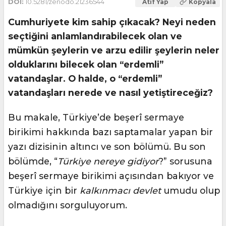
DOI:
10.5281/zenodo.21236544
Atıf Yap
Kopyala
Cumhuriyete kim sahip çıkacak? Neyi neden
seçtiğini anlamlandırabilecek olan ve
mümkün şeylerin ve arzu edilir şeylerin neler
olduklarını bilecek olan “erdemli”
vatandaşlar. O halde, o “erdemli”
vatandaşları nerede ve nasıl yetiştireceğiz?
Bu makale, Türkiye’de beşerî sermaye
birikimi hakkında bazı saptamalar yapan bir
yazı dizisinin altıncı ve son bölümü. Bu son
bölümde, “
Türkiye nereye gidiyor
?” sorusuna
beşerî sermaye birikimi açısından bakıyor ve
Türkiye için bir
kalkınmacı devlet
umudu olup
olmadığını sorguluyorum.