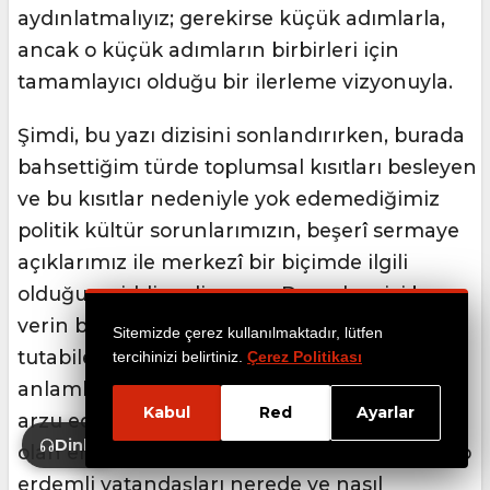
aydınlatmalıyız; gerekirse küçük adımlarla,
ancak o küçük adımların birbirleri için
tamamlayıcı olduğu bir ilerleme vizyonuyla.
Şimdi, bu yazı dizisini sonlandırırken, burada
bahsettiğim türde toplumsal kısıtları besleyen
ve bu kısıtlar nedeniyle yok edemediğimiz
politik kültür sorunlarımızın, beşerî sermaye
açıklarımız ile merkezî bir biçimde ilgili
olduğunu iddia ediyorum. Demokrasiyi boş
verin bir an için, bir cumhuriyeti ayakta
Sitemizde çerez kullanılmaktadır, lütfen
tutabilecek olan şey, neyi neden seçtiğini
tercihinizi belirtiniz.
Çerez Politikası
anlamlandırabilecek ve mümkün şeylerin ve
Kabul
Red
Ayarlar
arzu edilir şeylerin neler olduklarını bilecek
Dinle
olan erdemli vatandaşlar değil mi? O halde, o
erdemli vatandaşları nerede ve nasıl