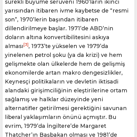
sürekli büyüme serüveni 1960’ların ikinci
yarısından itibaren ivme kaybetse de “resmi
son”, 1970’lerin başından itibaren
dillendirilmeye başlar. 1971’de ABD’nin
doların altına konvertibilitesini askıya
[3]
alması
, 1973’te yükselen ve 1979’da
yinelenen petrol şoku (ya da krizi) ve hem
gelişmekte olan ülkelerde hem de gelişmiş
ekonomilerde artan makro dengesizlikler,
Keynesçi politikaların ve devletin iktisadi
alandaki girişimciliğinin eleştirilerine ortam
sağlamış ve halklar düzeyinde yeni
alternatifler getirilmesi gerektiğini savunan
liberal yaklaşımların önünü açmıştır. Bu
evrim, 1979’da İngiltere’de Margaret
Thatcher’ın Başbakan olması ve 1981’de