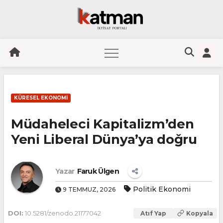
Skip
to
KÜRESEL EKONOMI
content
Müdaheleci Kapitalizm’den
Yeni Liberal Dünya’ya doǧru
Yazar
Faruk Ülgen
Politik Ekonomi
9 TEMMUZ, 2026
DOI:
10.5281/zenodo.21177042
Atıf Yap
Kopyala