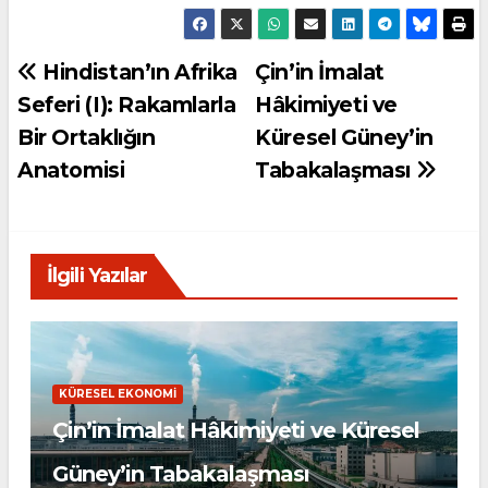
Yazı
Hindistan’ın Afrika
Çin’in İmalat
Seferi (I): Rakamlarla
Hâkimiyeti ve
gezinmesi
Bir Ortaklığın
Küresel Güney’in
Anatomisi
Tabakalaşması
İlgili Yazılar
KÜRESEL EKONOMI
Çin’in İmalat Hâkimiyeti ve Küresel
i
Güney’in Tabakalaşması