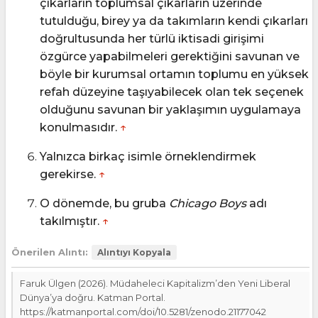
çıkarların toplumsal çıkarların üzerinde
tutulduğu, birey ya da takımların kendi çıkarları
doğrultusunda her türlü iktisadi girişimi
özgürce yapabilmeleri gerektiğini savunan ve
böyle bir kurumsal ortamın toplumu en yüksek
refah düzeyine taşıyabilecek olan tek seçenek
olduğunu savunan bir yaklaşımın uygulamaya
konulmasıdır.
↑
Yalnızca birkaç isimle örneklendirmek
gerekirse.
↑
O dönemde, bu gruba
Chicago Boys
adı
takılmıştır.
↑
Önerilen Alıntı:
Alıntıyı Kopyala
Faruk Ülgen (2026). Müdaheleci Kapitalizm’den Yeni Liberal
Dünya’ya doǧru. Katman Portal.
https://katmanportal.com/doi/10.5281/zenodo.21177042