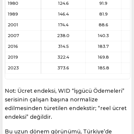
1980
124.6
91.9
1989
146.4
81.9
2001
174.4
88.6
2007
238.0
140.3
2016
314.5
183.7
2019
322.4
169.8
2023
373.6
185.8
Not: Ücret endeksi, WID “İşgücü Ödemeleri”
serisinin çalışan başına normalize
edilmesinden türetilen endekstir; “reel ücret
endeksi” değildir.
Bu uzun dönem görünümü, Türkiye’de