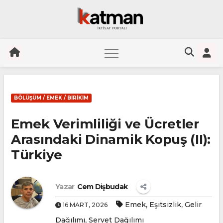
Skip
to
BÖLÜŞÜM / EMEK / BIRIKIM
content
Emek Verimliliği ve Ücretler
Arasındaki Dinamik Kopuş (II):
Türkiye
Yazar
Cem Dişbudak
,
,
Emek
Eşitsizlik
Gelir
16 MART, 2026
,
Dağılımı
Servet Dağılımı