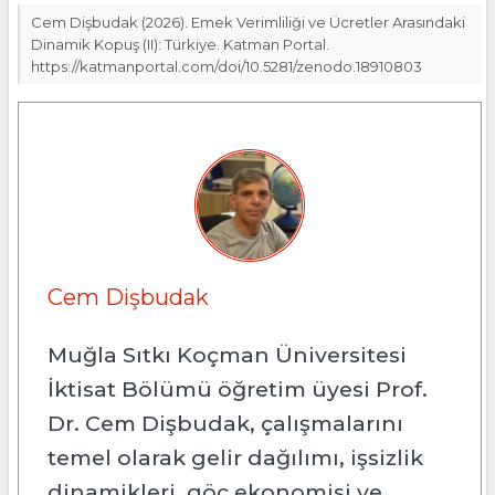
Cem Dişbudak (2026). Emek Verimliliği ve Ücretler Arasındaki
Dinamik Kopuş (II): Türkiye. Katman Portal.
https://katmanportal.com/doi/10.5281/zenodo.18910803
Cem Dişbudak
Muğla Sıtkı Koçman Üniversitesi
İktisat Bölümü öğretim üyesi Prof.
Dr. Cem Dişbudak, çalışmalarını
temel olarak gelir dağılımı, işsizlik
dinamikleri, göç ekonomisi ve