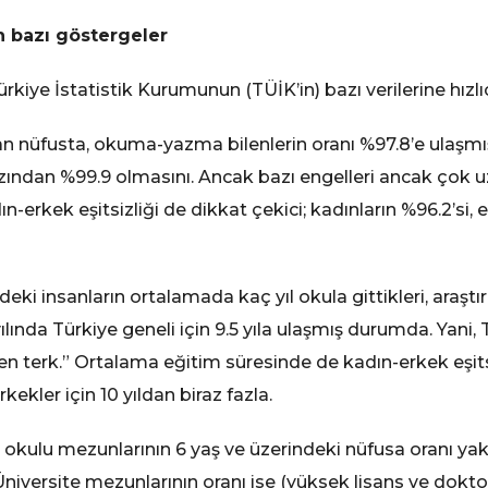
n bazı göstergeler
kiye İstatistik Kurumunun (TÜİK’in) bazı verilerine hızl
lan nüfusta, okuma-yazma bilenlerin oranı %97.8’e ula
azından %99.9 olmasını. Ancak bazı engelleri ancak çok 
adın-erkek eşitsizliği de dikkat çekici; kadınların %96.2’si
eki insanların ortalamada kaç yıl okula gittikleri, araştı
ılında Türkiye geneli için 9.5 yıla ulaşmış durumda. Yani,
n terk.” Ortalama eğitim süresinde de kadın-erkek eşitsi
rkekler için 10 yıldan biraz fazla.
 okulu mezunlarının 6 yaş ve üzerindeki nüfusa oranı yak
Üniversite mezunlarının oranı ise (yüksek lisans ve dokto