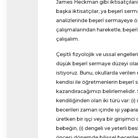
James Heckman gibi iktisatçıların 
başka iktisatçılar, ya beşerî ser
analizlerinde beşerî sermayeye ö
çalışmalarından hareketle, beşe
çalışalım.
Çeşitli fizyolojik ve ussal engell
düşük beşerî sermaye düzeyi olara
istiyoruz. Bunu, okullarda verilen 
kendisi ile öğretmenlerin beşerî
kazandıracağımızı belirlemelidir. 
kendiliğinden olan iki türü var: (i) i
becerileri zaman içinde işi yapar
üretken bir işçi veya bir girişim
bebeğin, (i) dengeli ve yeterli besl
öncesi dönemde bilişsel becerile