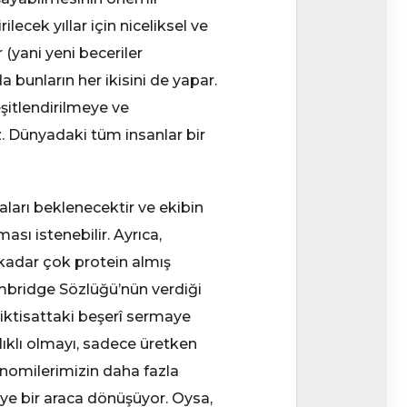
lecek yıllar için niceliksel ve
 (yani yeni beceriler
da bunların her ikisini de yapar.
şitlendirilmeye ve
z. Dünyadaki tüm insanlar bir
aları beklenecektir ve ekibin
ası istenebilir. Ayrıca,
kadar çok protein almış
ambridge Sözlüğü’nün verdiği
iktisattaki beşerî sermaye
ğlıklı olmayı, sadece üretken
onomilerimizin daha fazla
ye bir araca dönüşüyor. Oysa,