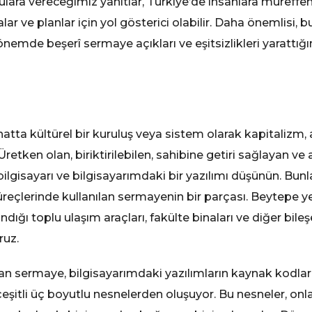
sorulara vereceğimiz yanıtlar, Türkiye’de insanlara müref
r ve planlar için yol gösterici olabilir. Daha önemlisi, bu
nemde beşerî sermaye açıkları ve eşitsizlikleri yarattığı
atta kültürel bir kuruluş veya sistem olarak kapitalizm, 
etken olan, biriktirilebilen, sahibine getiri sağlayan ve a
gisayarı ve bilgisayarımdaki bir yazılımı düşünün. Bunl
eçlerinde kullanılan sermayenin bir parçası. Beytepe yer
ndığı toplu ulaşım araçları, fakülte binaları ve diğer bile
ruz.
lan sermaye, bilgisayarımdaki yazılımların kaynak kodlar
şitli üç boyutlu nesnelerden oluşuyor. Bu nesneler, onla