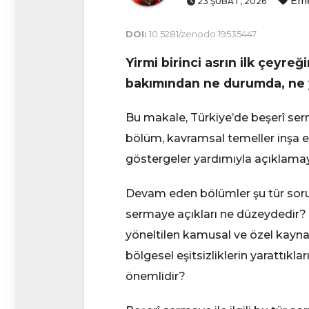
Em
23 ŞUBAT, 2026
DOI:
10.5281/zenodo.19535447
Yirmi birinci asrın ilk çeyreğ
bakımından ne durumda, ne ya
Bu makale, Türkiye’de beşerî serm
bölüm, kavramsal temeller inşa e
göstergeler yardımıyla açıklamaya
Devam eden bölümler şu tür sorula
sermaye açıkları ne düzeydedir? 
yöneltilen kamusal ve özel kayn
bölgesel eşitsizliklerin yarattıklar
önemlidir?