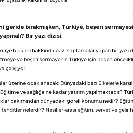
,
,
,
ek
Eşitsizlik
Kalkınma
Büyüme
ini geride bırakmışken, Türkiye, beşerî sermayesin
pmalı? Bir yazı dizisi.
aye birikimi hakkında bazı saptamalar yapan bir yazı diz
tmeye ve beşerî sermayenin Türkiye için neden öncelikli
 çalışıyor.
r üzerine odaklanacak: Dünyadaki bazı ülkelerle karşılaş
Eğitime ve sağlığa ne kadar yatırım yapılmaktadır? Türk
aklar bakımından dünyadaki göreli konumu nedir? Eğiti
ı tehditler nelerdir? Nesiller-arası eğitim, servet ve gelir