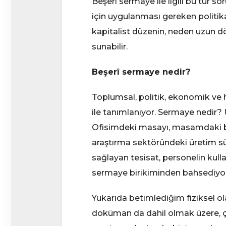
Beşerî sermaye ile ilgili bu tür 
için uygulanması gereken politikala
kapitalist düzenin, neden uzun dö
sunabilir.
Beşerî sermaye nedir?
Toplumsal, politik, ekonomik ve h
ile tanımlanıyor. Sermaye nedir? Ür
Ofisimdeki masayı, masamdaki bil
araştırma sektöründeki üretim sür
sağlayan tesisat, personelin kulla
sermaye birikiminden bahsediyo
Yukarıda betimlediğim fiziksel o
doküman da dahil olmak üzere, çe