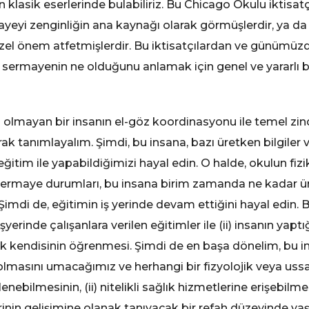
klasik eserlerinde bulabiliriz. Bu Chicago Okulu iktisatçıl
mayeyi zenginliğin ana kaynağı olarak görmüşlerdir, ya d
zel önem atfetmişlerdir. Bu iktisatçılardan ve günümüzd
rî sermayenin ne olduğunu anlamak için genel ve yararl
eri olmayan bir insanın el-göz koordinasyonu ile temel zin
k tanımlayalım. Şimdi, bu insana, bazı üretken bilgiler
eğitim ile yapabildiğimizi hayal edin. O halde, okulun fizi
 sermaye durumları, bu insana birim zamanda ne kadar ür
Şimdi de, eğitimin iş yerinde devam ettiğini hayal edin. 
şyerinde çalışanlara verilen eğitimler ile (ii) insanın yaptığı 
ak kendisinin öğrenmesi. Şimdi de en başa dönelim, bu in
ci olmasını umacağımız ve herhangi bir fizyolojik veya u
enebilmesinin, (ii) nitelikli sağlık hizmetlerine erişebilmesi
rinin gelişimine olanak tanıyacak bir refah düzeyinde y