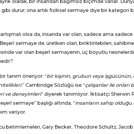
 ayrık olarak, bir insandan bağımsız biçimde varlar. Dün
gibi durur; ona artık fiziksel sermaye diye bir kategori b
artışmalı olsa da, insanda var olan, sadece ama sadece in
 Beşerî sermaye de, üretken olan, biriktirilebilen, sahibine
esinde var olan beşerî sermayenin, üç boyutlu nesnelerd
edir?
r tanım öneriyor: “
bir kişinin, grubun veya işgücünün, 
itelikleri
.” Cambridge Sözlüğü ise “
çalışanlar ile onları
leri ve deneyimleri
” diyerek tanımlıyor. İktisatçı Sherwin
eşerî sermaye” başlığı altında, “
insanların sahip olduğu 
nım veriyor.
cu betimlemeleri, Gary Becker, Theodore Schultz, Jacob