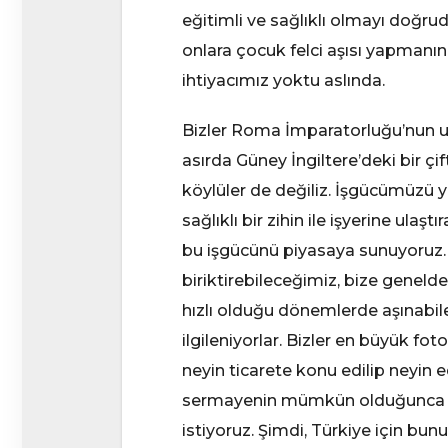
eğitimli ve sağlıklı olmayı doğr
onlara çocuk felci aşısı yapmanın
ihtiyacımız yoktu aslında.
Bizler Roma İmparatorluğu’nun uza
asırda Güney İngiltere’deki bir çi
köylüler de değiliz. İşgücümüzü y
sağlıklı bir zihin ile işyerine u
bu işgücünü piyasaya sunuyoruz. Y
biriktirebileceğimiz, bize geneld
hızlı olduğu dönemlerde aşınabil
ilgileniyorlar. Bizler en büyük f
neyin ticarete konu edilip neyin 
sermayenin mümkün olduğunca somu
istiyoruz. Şimdi, Türkiye için bu