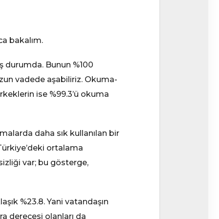
ıca bakalım.
şmış durumda. Bunun %100
uzun vadede aşabiliriz. Okuma-
, erkeklerin ise %99.3’ü okuma
rmalarda daha sık kullanılan bir
 Türkiye’deki ortalama
zliği var; bu gösterge,
laşık %23.8. Yani vatandaşın
ra derecesi olanları da