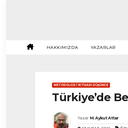
Skip
to
content
HAKKIMIZDA
YAZARLAR
METODOLOJI / İKTISADI DÜŞÜNCE
Türkiye’de Be
Yazar
M. Aykut Attar