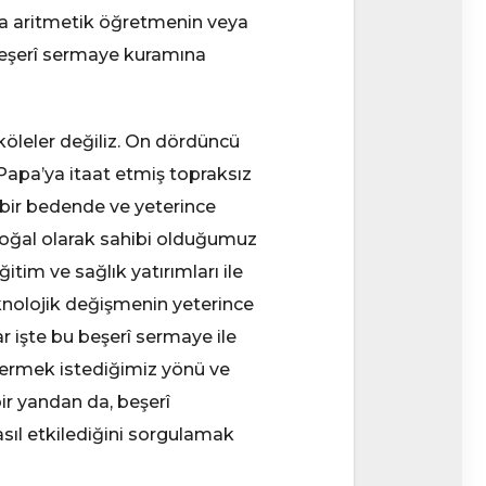
ra aritmetik öğretmenin veya
r beşerî sermaye kuramına
köleler değiliz. On dördüncü
 Papa’ya itaat etmiş topraksız
 bir bedende ve yeterince
 doğal olarak sahibi olduğumuz
tim ve sağlık yatırımları ile
eknolojik değişmenin yeterince
 işte bu beşerî sermaye ile
 vermek istediğimiz yönü ve
ir yandan da, beşerî
sıl etkilediğini sorgulamak