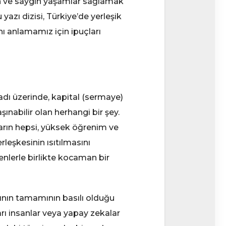
feh ve saygın yaşamlar sağlamak
 yazı dizisi, Türkiye’de yerleşik
nı anlamamız için ipuçları
adı üzerinde, kapital (sermaye)
şınabilir olan herhangi bir şey.
arın hepsi, yüksek öğrenim ve
leşkesinin ısıtılmasını
şenlerle birlikte kocaman bir
ının tamamının basılı olduğu
rı insanlar veya yapay zekalar