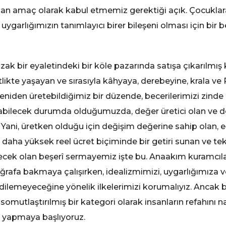
udan amaç olarak kabul etmemiz gerektiği açık. Çocukla
 uygarlığımızın tanımlayıcı birer bileşeni olması için bi
k bir eyaletindeki bir köle pazarında satışa çıkarılmış 
ftlikte yaşayan ve sırasıyla kâhyaya, derebeyine, krala ve
eniden üretebildiğimiz bir düzende, becerilerimizi zinde
laştırabilecek durumda olduğumuzda, değer üretici olan ve
ani, üretken olduğu için değişim değerine sahip olan, eği
e daha yüksek reel ücret biçiminde bir getiri sunan ve t
ecek olan beşerî sermayemiz işte bu. Anaakım kuramcılar
otoğrafa bakmaya çalışırken, idealizmimizi, uygarlığımıza
edilemeyeceğine yönelik ilkelerimizi korumalıyız. Ancak b
tlaştırılmış bir kategori olarak insanların refahını na
nu yapmaya başlıyoruz.