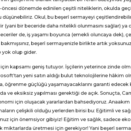
öncesi dönemde edinilen çeşitli niteliklerin, okulda geçiri
 düşünebiliriz. Okul, bu beşerî sermayeyi çeşitlendirebilir
lir (yani bir beceride daha nitelikli olunmasını sağlar) ya 
beceriler de, iş yaşamı boyunca (emekli oluncaya dek), çe
 bakmışsınız, beşerî sermayenizle birlikte artık yoksunu
 yok olup gider.
için kapsamı geniş tutuyor. İşçilerin yeterince zinde olm
rosoft’tan yeni satın aldığı bulut teknolojilerine hâkim olm
zda, öğrenme güçlüğü yaşamayacaklarını garanti edecek 
ında ve eksiksiz yapılması gerektiği de açık. Sonuçta, C
ekonomi için oluşacak yararlardan bahsediyoruz. Anaakım 
ların çelişkili olduğu yerlerden birisi bu: Eğitimli ve sa
uz için önemsiyor gibiyiz! Eğitim ve sağlık, sadece ek
 miktarlarda üretmesi için gerekiyor! Yani beşerî serma