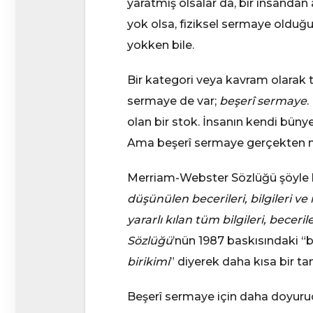
yaratmış olsalar da, bir insandan
yok olsa, fiziksel sermaye olduğu 
yokken bile.
Bir kategori veya kavram olarak t
sermaye de var;
beşerî sermaye
.
olan bir stok. İnsanın kendi büny
Ama beşerî sermaye gerçekten n
Merriam-Webster Sözlüğü şöyle bi
düşünülen becerileri, bilgileri ve n
yararlı kılan tüm bilgileri, beceri
Sözlüğü
’nün 1987 baskısındaki “b
birikimi
” diyerek daha kısa bir ta
Beşerî sermaye için daha doyuru