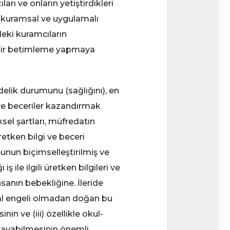
arı ve onların yetiştirdikleri
a kuramsal ve uygulamalı
eki kuramcıların
ı bir betimleme yapmaya
delik durumunu (sağlığını), en
 ve beceriler kazandırmak
ksel şartları, müfredatın
etken bilgi ve beceri
Bunun biçimselleştirilmiş ve
iş ile ilgili üretken bilgileri ve
sanın bebekliğine. İleride
ssal engeli olmadan doğan bu
nin ve (iii) özellikle okul-
aşayabilmesinin önemli