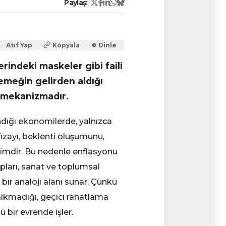
Atıf Yap
Kopyala
Dinle
rindeki maskeler gibi faili
 emeğin gelirden aldığı
r mekanizmadır.
andığı ekonomilerde, yalnızca
zayı, beklenti oluşumunu,
eyimdir. Bu nedenle enflasyonu
ıpları, sanat ve toplumsal
ir analoji alanı sunar. Çünkü
kalkmadığı, geçici rahatlama
ü bir evrende işler.