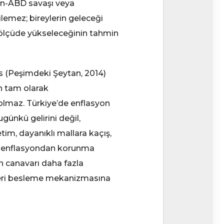
İran-ABD savaşı veya
kilemez; bireylerin geleceği
e ölçüde yükseleceğinin tahmin
ws (Peşimdeki Şeytan, 2014)
n tam olarak
lmaz. Türkiye’de enflasyon
günkü gelirini değil,
im, dayanıklı mallara kaçış,
ece enflasyondan korunma
en canavarı daha fazla
 geri besleme mekanizmasına