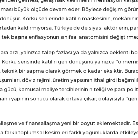
riden gelmesi, geniş halk kesimlerinin enflasyon karşı
ılması büyük ölçüde devam eder. Böylece değişim görüntü
dönüşür. Korku serilerinde katilin maskesinin, mekânının
tadan kaldırmıyorsa, Türkiye’de de siyasi aktörlerin, pa
 tek başına enflasyonun sınıfsal anatomisini değiştirmez
ra arzı, yalnızca talep fazlası ya da yalnızca beklenti b
ır. Korku serisinde katilin geri dönüşünü yalnızca “ölm
t teknik bir sapma olarak görmek o kadar eksiktir. Bura
şumları, döviz rejimi, üretim yapısının ithal girdi bağımlı
 gücü, kamusal maliye tercihlerinin niteliği ve para politi
nlı yapının sonucu olarak ortaya çıkar; dolayısıyla “geri
talleşme ve finansallaşma yeni bir boyut eklemektedir. E
 farklı toplumsal kesimleri farklı yoğunluklarda etkileye