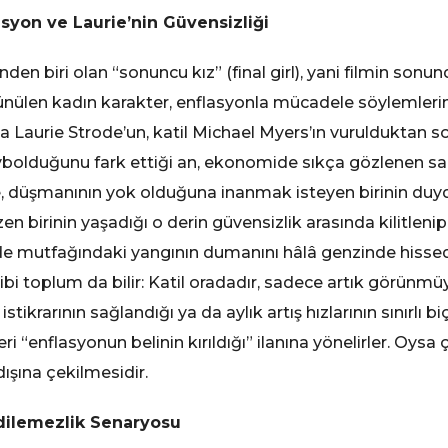
syon ve Laurie’nin Güvensizliği
den biri olan “sonuncu kız” (final girl), yani filmin sonun
ünülen kadın karakter, enflasyonla mücadele söylemlerinin
 Laurie Strode’un, katil Michael Myers’ın vurulduktan so
aybolduğunu fark ettiği an, ekonomide sıkça gözlenen s
de, düşmanının yok olduğuna inanmak isteyen birinin duyd
en birinin yaşadığı o derin güvensizlik arasında kilitlen
 de mutfağındaki yangının dumanını hâlâ genzinde hisse
ibi toplum da bilir: Katil oradadır, sadece artık görünmüy
r istikrarının sağlandığı ya da aylık artış hızlarının sınır
eri “enflasyonun belinin kırıldığı” ilanına yönelirler. Oys
ışına çekilmesidir.
 Edilemezlik Senaryosu