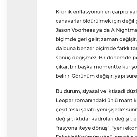
Kronik enflasyonun en çarpıcı yan
canavarlar öldürülmek için değil g
Jason Voorhees ya da A Nightmar
biçimde geri gelir; zaman değişir,
da buna benzer biçimde farklı tar
sonuç değişmez. Bir dönemde pet
çıkar, bir başka momentte kur şo
belirir. Görünüm değişir; yapı sürek
Bu durum, siyasal ve iktisadi d
Leopar romanındaki ünlü mantıkla 
çeşit ‘eski şarabı yeni şişede’ su
değişir, iktidar kadroları değişir,
“rasyonaliteye dönüş”, “yeni ek