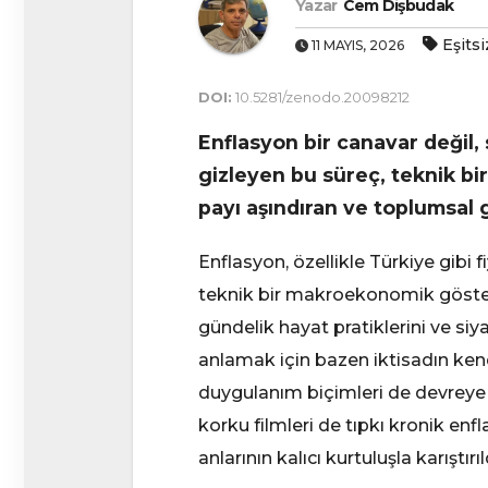
Yazar
Cem Dişbudak
Eşitsi
11 MAYIS, 2026
DOI:
10.5281/zenodo.20098212
Enflasyon bir canavar değil, 
gizleyen bu süreç, teknik bir
payı aşındıran ve toplumsal 
Enflasyon, özellikle Türkiye gibi 
teknik bir makroekonomik göster
gündelik hayat pratiklerini ve si
anlamak için bazen iktisadın kend
duygulanım biçimleri de devreye g
korku filmleri de tıpkı kronik en
anlarının kalıcı kurtuluşla karıştı