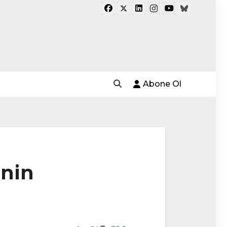
Abone Ol
inin