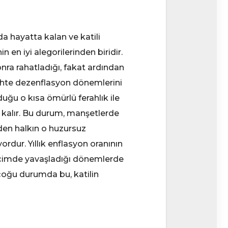
da hayatta kalan ve katili
 en iyi alegorilerinden biridir.
nra rahatladığı, fakat ardından
ahte dezenflasyon dönemlerini
uğu o kısa ömürlü ferahlık ile
ip kalır. Bu durum, manşetlerde
den halkın o huzursuz
ordur. Yıllık enflasyon oranının
lı biçimde yavaşladığı dönemlerde
a çoğu durumda bu, katilin