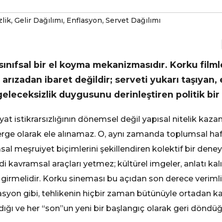
,
,
,
zlik
Gelir Dağılımı
Enflasyon
Servet Dağılımı
sınıfsal bir el koyma mekanizmasıdır. Korku filmle
 arızadan ibaret değildir; serveti yukarı taşıyan,
geleceksizlik duygusunu derinleştiren politik bi
fiyat istikrarsızlığının dönemsel değil yapısal nitelik kaz
ge olarak ele alınamaz. O, aynı zamanda toplumsal hafı
yasal meşruiyet biçimlerini şekillendiren kolektif bir den
i kavramsal araçları yetmez; kültürel imgeler, anlatı kal
irmelidir. Korku sineması bu açıdan son derece verimli b
flasyon gibi, tehlikenin hiçbir zaman bütünüyle ortadan 
rıldığı ve her “son”un yeni bir başlangıç olarak geri döndüğ