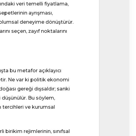
ındaki veri temelli fiyatlama,
sepetlerinin ayrışması,
r toplumsal deneyime dönüştürür.
rını seçen, zayıf noktalarını
ışta bu metafor açıklayıcı
ir. Ne var ki politik ekonomi
doğası gereği dışsaldır; sanki
i düşünülür. Bu söylem,
üm tercihleri ve kurumsal
i birikim rejimlerinin, sınıfsal