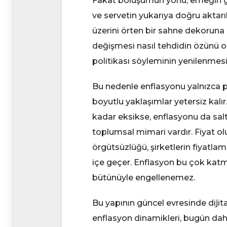
Fakat bölüşümün yönü, emeğin ge
ve servetin yukarıya doğru aktar
üzerini örten bir sahne dekoruna 
değişmesi nasıl tehdidin özünü or
politikası söyleminin yenilenmesi
Bu nedenle enflasyonu yalnızca pa
boyutlu yaklaşımlar yetersiz kal
kadar eksikse, enflasyonu da sal
toplumsal mimari vardır. Fiyat olu
örgütsüzlüğü, şirketlerin fiyatlama
içe geçer. Enflasyon bu çok katma
bütünüyle engellenemez.
Bu yapının güncel evresinde diji
enflasyon dinamikleri, bugün daha