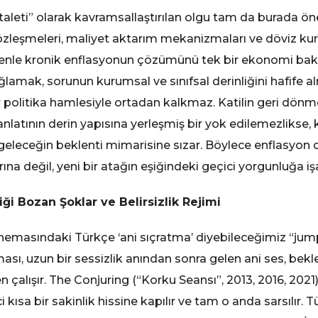
ataleti” olarak kavramsallaştırılan olgu tam da burada ö
 sözleşmeleri, maliyet aktarım mekanizmaları ve döviz kuru 
nedenle kronik enflasyonun çözümünü tek bir ekonomi ba
lamak, sorunun kurumsal ve sınıfsal derinliğini hafife a
ir politika hamlesiyle ortadan kalkmaz. Katilin geri dönme
nlatının derin yapısına yerleşmiş bir yok edilemezlikse
ı geleceğin beklenti mimarisine sızar. Böylece enflasyon
rına değil, yeni bir atağın eşiğindeki geçici yorgunluğa iş
ği Bozan Şoklar ve Belirsizlik Rejimi
inemasındaki Türkçe ‘ani sıçratma’ diyebileceğimiz “jum
ması, uzun bir sessizlik anından sonra gelen ani ses, be
n çalışır. The Conjuring (“Korku Seansı”, 2013, 2016, 2021
 kısa bir sakinlik hissine kapılır ve tam o anda sarsılır. T