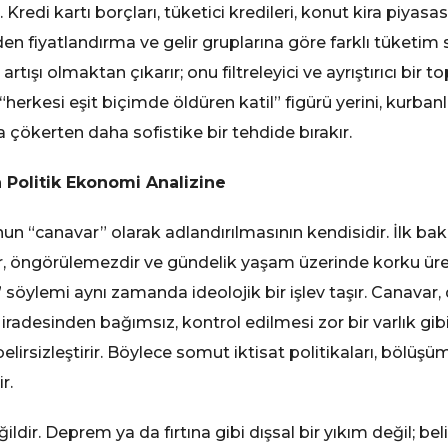
edi kartı borçları, tüketici kredileri, konut kira piyasas
en fiyatlandırma ve gelir gruplarına göre farklı tüketim 
artışı olmaktan çıkarır; onu filtreleyici ve ayrıştırıcı bi
erkesi eşit biçimde öldüren katil” figürü yerini, kurbanla
da çökerten daha sofistike bir tehdide bırakır.
Politik Ekonomi Analizine
un “canavar” olarak adlandırılmasının kendisidir. İlk bak
r, öngörülemezdir ve gündelik yaşam üzerinde korku üret
söylemi aynı zamanda ideolojik bir işlev taşır. Canavar, 
iradesinden bağımsız, kontrol edilmesi zor bir varlık gib
i belirsizleştirir. Böylece somut iktisat politikaları, bölüş
r.
ir. Deprem ya da fırtına gibi dışsal bir yıkım değil; belirl