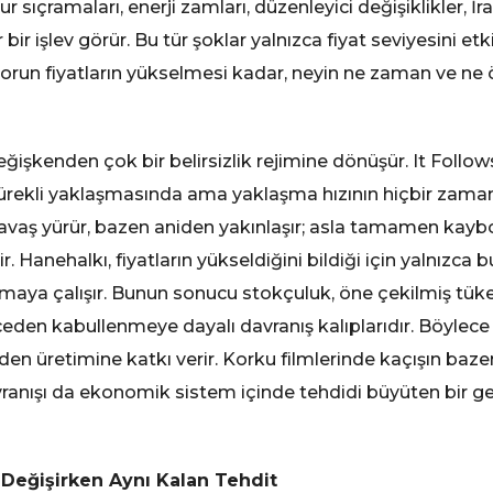
ur sıçramaları, enerji zamları, düzenleyici değişiklikler, 
bir işlev görür. Bu tür şoklar yalnızca fiyat seviyesini et
 Sorun fiyatların yükselmesi kadar, neyin ne zaman ve n
eğişkenden çok bir belirsizlik rejimine dönüşür. It Follo
, sürekli yaklaşmasında ama yaklaşma hızının hiçbir zama
aş yürür, bazen aniden yakınlaşır; asla tamamen kaybo
anehalkı, fiyatların yükseldiğini bildiği için yalnızca bu
aya çalışır. Bunun sonucu stokçuluk, öne çekilmiş tüket
 önceden kabullenmeye dayalı davranış kalıplarıdır. Böyl
iden üretimine katkı verir. Korku filmlerinde kaçışın baz
avranışı da ekonomik sistem içinde tehdidi büyüten bir
 Değişirken Aynı Kalan Tehdit