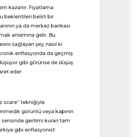
nem kazanır. Fiyatlama
beklentileri belirli bir
kanının ya da merkez bankası
lmak anlamına gelir. Bu
sini sağlayan şey, nasıl ki
, kronik enflasyonda da geçmiş
 düşüyor gibi görünse de düşüş
aret eder.
p scare” tekniğiyle
klenmedik görüntü veya kapının
) serisinde gerilimi kuran tam
ürkiye gibi enflasyonist