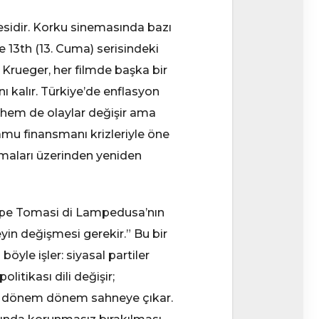
mesidir. Korku sinemasında bazı
he 13th (13. Cuma) serisindeki
Krueger, her filmde başka bir
nı kalır. Türkiye’de enflasyon
r hem de olaylar değişir ama
mu finansmanı krizleriyle öne
şmaları üzerinden yeniden
eppe Tomasi di Lampedusa’nın
yin değişmesi gerekir.” Bu bir
öyle işler: siyasal partiler
litikası dili değişir;
ar dönem dönem sahneye çıkar.