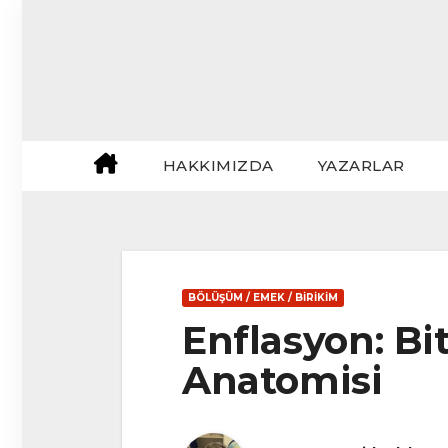
Skip
to
content
HAKKIMIZDA
YAZARLAR
BÖLÜŞÜM / EMEK / BIRIKIM
Enflasyon: Bi
Anatomisi