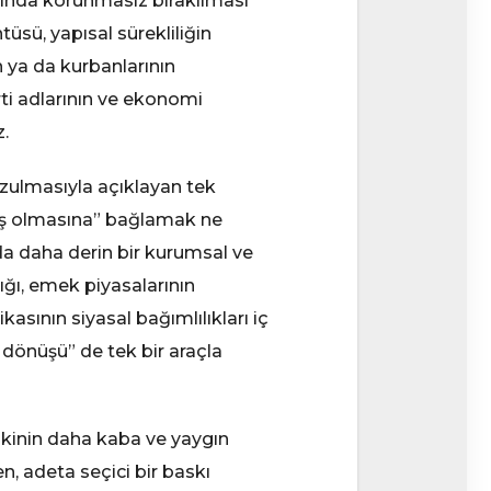
sında korunmasız bırakılması
sü, yapısal sürekliliğin
 ya da kurbanlarının
rti adlarının ve ekonomi
.
ozulmasıyla açıklayan tek
emiş olmasına” bağlamak ne
da daha derin bir kurumsal ve
lığı, emek piyasalarının
kasının siyasal bağımlılıkları iç
 dönüşü” de tek bir araçla
skinin daha kaba ve yaygın
n, adeta seçici bir baskı