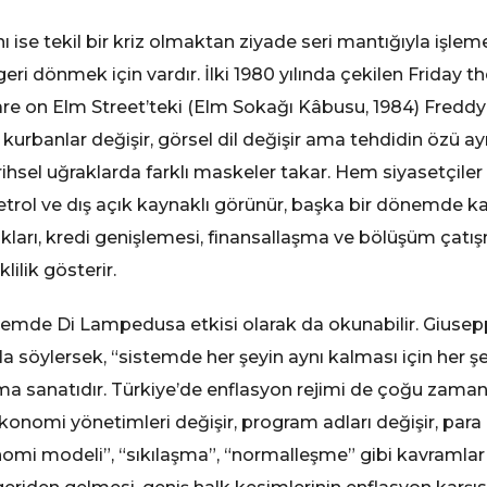
ı ise tekil bir kriz olmaktan ziyade seri mantığıyla işle
eri dönmek için vardır. İlki 1980 yılında çekilen Friday t
e on Elm Street’teki (Elm Sokağı Kâbusu, 1984) Freddy 
 kurbanlar değişir, görsel dil değişir ama tehdidin özü ay
ihsel uğraklarda farklı maskeler takar. Hem siyasetçile
rol ve dış açık kaynaklı görünür, başka bir dönemde ka
kları, kredi genişlemesi, finansallaşma ve bölüşüm çatı
lilik gösterir.
üzlemde Di Lampedusa etkisi olarak da okunabilir. Gius
söylersek, “sistemde her şeyin aynı kalması için her şe
nma sanatıdır. Türkiye’de enflasyon rejimi de çoğu zaman b
 ekonomi yönetimleri değişir, program adları değişir, para po
onomi modeli”, “sıkılaşma”, “normalleşme” gibi kavraml