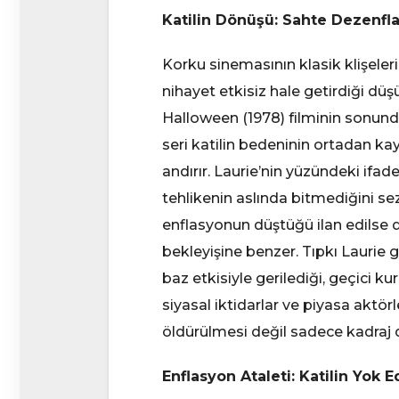
Katilin Dönüşü: Sahte Dezenfla
Korku sinemasının klasik klişelerin
nihayet etkisiz hale getirdiği düş
Halloween (1978) filminin sonunda
seri katilin bedeninin ortadan k
andırır. Laurie’nin yüzündeki ifa
tehlikenin aslında bitmediğini sez
enflasyonun düştüğü ilan edilse
bekleyişine benzer. Tıpkı Laurie g
baz etkisiyle gerilediği, geçici ku
siyasal iktidarlar ve piyasa aktörl
öldürülmesi değil sadece kadraj d
Enflasyon Ataleti: Katilin Yok