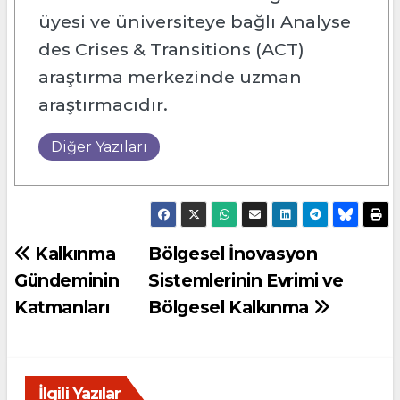
üyesi ve üniversiteye bağlı Analyse
des Crises & Transitions (ACT)
araştırma merkezinde uzman
araştırmacıdır.
Diğer Yazıları
Yazı
Kalkınma
Bölgesel İnovasyon
Gündeminin
Sistemlerinin Evrimi ve
gezinmesi
Katmanları
Bölgesel Kalkınma
İlgili Yazılar