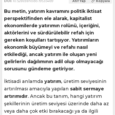
DOI:
10.5281/zenodo.19535469
Atıf Yap
Kopyala
Bu metin, yatırım kavramını politik iktisat
perspektifinden ele alarak, kapitalist
ekonomilerde yatırımın rolünü, içeriğini,
aktörlerini ve sürdürülebilir refah için
gereken koşulları tartışıyor. Yatırımların
ekonomik büyümeyi ve refahı nasıl
etkilediği, ancak yatırım ile oluşan yeni
gelirlerin dağılımının adil olup olmayacağı
sorusunu gündeme getiriyor.
İktisadi anlamda
yatırım
, üretim seviyesinin
artırılması amacıyla yapılan
sabit sermaye
artırımıdır
. Ancak bu tanım, hangi yatırım
şekillerinin üretim seviyesi üzerinde daha az
veya daha çok etki bırakacağı ya da ilgili