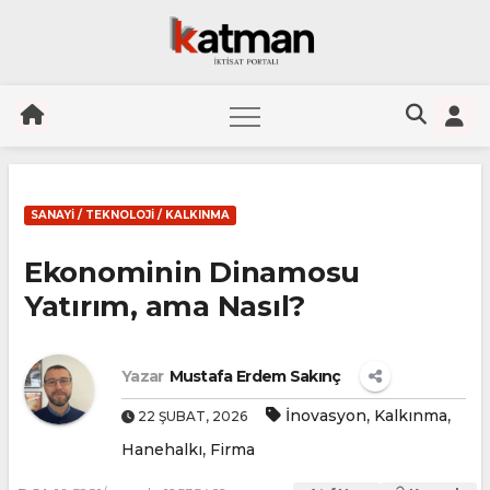
Skip
to
SANAYI / TEKNOLOJI / KALKINMA
content
Ekonominin Dinamosu
Yatırım, ama Nasıl?
Yazar
Mustafa Erdem Sakınç
,
,
İnovasyon
Kalkınma
22 ŞUBAT, 2026
,
Hanehalkı
Firma