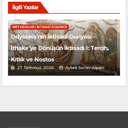
İlgili Yazılar
METODOLOJI / İKTISADI DÜŞÜNCE
Althusser’de Bilginin Nesnesi ve
Gerçek Nesne Ayrımı Üzerine
23 Temmuz, 2026
Baver Yeşilyurt