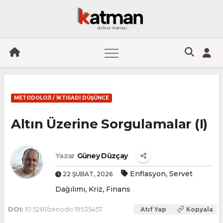
Skip
to
METODOLOJI / İKTISADI DÜŞÜNCE
content
Altın Üzerine Sorgulamalar (I)
Yazar
Güney Düzçay
,
Enflasyon
Servet
22 ŞUBAT, 2026
,
,
Dağılımı
Kriz
Finans
DOI:
10.5281/zenodo.19535457
Atıf Yap
Kopyala