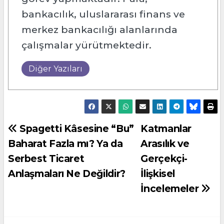
bankacılık, uluslararası finans ve
merkez bankacılığı alanlarında
çalışmalar yürütmektedir.
Diğer Yazıları
Yazı
Spagetti Kâsesine “Bu”
Katmanlar
Baharat Fazla mı? Ya da
Arasılık ve
gezinmesi
Serbest Ticaret
Gerçekçi-
Anlaşmaları Ne Değildir?
İlişkisel
İncelemeler