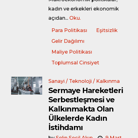
kadın ve erkekleri ekonomik
açıdan...
Oku.
Para Politikası
Eşitsizlik
Gelir Dağılımı
Maliye Politikası
Toplumsal Cinsiyet
Sanayi / Teknoloji / Kalkınma
Sermaye Hareketleri
Serbestleşmesi ve
Kalkınmakta Olan
Ülkelerde Kadın
İstihdamı
by
Selin Seçil Akın
9 Mart,