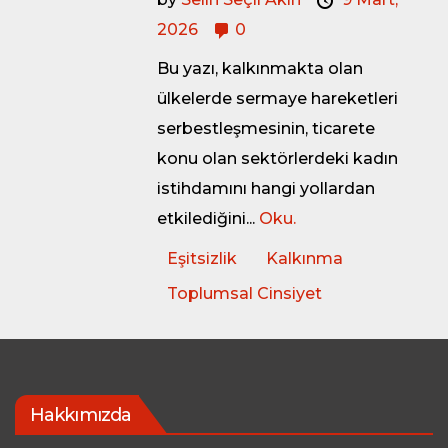
2026
0
Bu yazı, kalkınmakta olan
ülkelerde sermaye hareketleri
serbestleşmesinin, ticarete
konu olan sektörlerdeki kadın
istihdamını hangi yollardan
etkilediğini...
Oku.
Eşitsizlik
Kalkınma
Toplumsal Cinsiyet
Hakkımızda