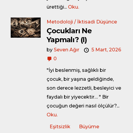
ürettiği...
Oku.
Metodoloji / İktisadi Düşünce
Çocukları Ne
Yapmalı? (I)
by
Seven Ağır
5 Mart, 2026
0
"İyi beslenmiş, sağlıklı bir
çocuk, bir yaşına geldiğinde,
son derece lezzetli, besleyici ve
faydalı bir yiyecektir… " Bir
çocuğun değeri nasıl ölçülür?...
Oku.
Eşitsizlik
Büyüme