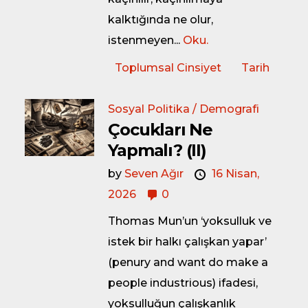
kalktığında ne olur,
istenmeyen...
Oku.
Toplumsal Cinsiyet
Tarih
Sosyal Politika / Demografi
Çocukları Ne
Yapmalı? (II)
by
Seven Ağır
16 Nisan,
2026
0
Thomas Mun’un ‘yoksulluk ve
istek bir halkı çalışkan yapar’
(penury and want do make a
people industrious) ifadesi,
yoksulluğun çalışkanlık